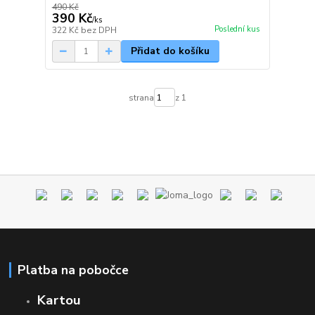
490 Kč
390 Kč
/
ks
Poslední kus
322 Kč
bez DPH
Přidat do košíku
strana
z 1
Platba na pobočce
Kartou