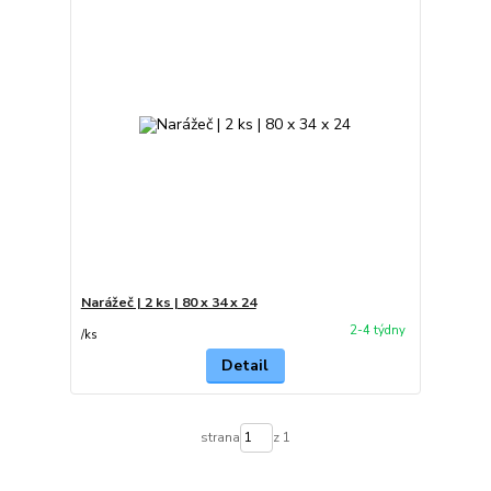
Narážeč | 2 ks | 80 x 34 x 24
2-4 týdny
/
ks
Detail
strana
z 1