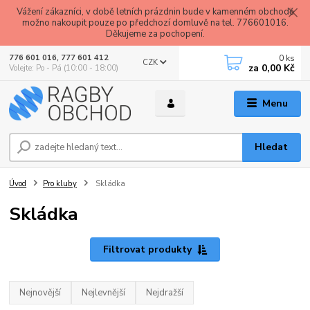
Vážení zákazníci, v době letních prázdnin bude v kamenném obchodě
možno nakoupit pouze po předchozí domluvě na tel. 776601016.
Děkujeme za pochopení.
0
ks
776 601 016, 777 601 412
CZK
za
0,00 Kč
Volejte: Po - Pá (10:00 - 18:00)
Menu
Hledat
Úvod
Pro kluby
Skládka
Skládka
Filtrovat produkty
Nejnovější
Nejlevnější
Nejdražší