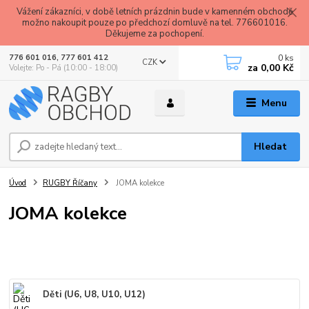
Vážení zákazníci, v době letních prázdnin bude v kamenném obchodě
možno nakoupit pouze po předchozí domluvě na tel. 776601016.
Děkujeme za pochopení.
0
ks
776 601 016, 777 601 412
CZK
za
0,00 Kč
Volejte: Po - Pá (10:00 - 18:00)
Menu
Hledat
Úvod
RUGBY Říčany
JOMA kolekce
JOMA kolekce
Děti (U6, U8, U10, U12)