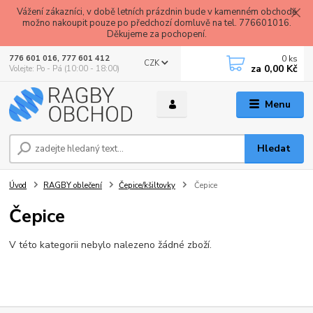
Vážení zákazníci, v době letních prázdnin bude v kamenném obchodě
možno nakoupit pouze po předchozí domluvě na tel. 776601016.
Děkujeme za pochopení.
0
ks
776 601 016, 777 601 412
CZK
za
0,00 Kč
Volejte: Po - Pá (10:00 - 18:00)
Menu
Hledat
Úvod
RAGBY oblečení
Čepice/kšiltovky
Čepice
Čepice
V této kategorii nebylo nalezeno žádné zboží.