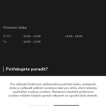
Otevírací doba:
Po-Pá:
10:00 - 12:00
14:00 - 18:00
So:
10:00 - 12:00
Potřebujete poradit?
776 601 016, 777 601 412
Pro základní funkčnost, zpříjemnění používání webu, analytické
Volejte: Po - Pá (10:00 - 18:00)
účely a v případě udělení souhlasu také pro účely cílení reklamy
využíváme soubory cookies. Nastavení vlastních preferencí
info@ragbyobchod.cz
cookies můžete kdykoli upravit odkazem ve spodní části stránek.