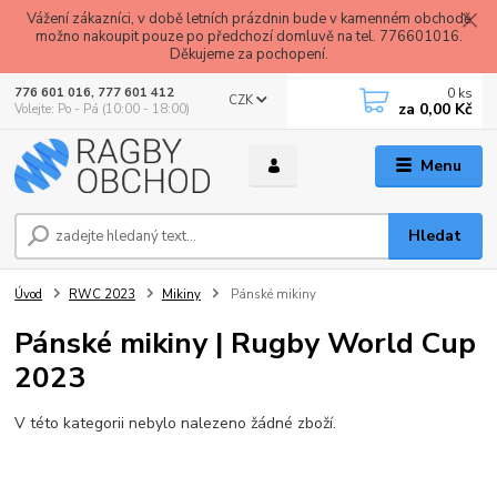
Vážení zákazníci, v době letních prázdnin bude v kamenném obchodě
možno nakoupit pouze po předchozí domluvě na tel. 776601016.
Děkujeme za pochopení.
0
ks
776 601 016, 777 601 412
CZK
za
0,00 Kč
Volejte: Po - Pá (10:00 - 18:00)
Menu
Hledat
Úvod
RWC 2023
Mikiny
Pánské mikiny
Pánské mikiny | Rugby World Cup
2023
V této kategorii nebylo nalezeno žádné zboží.