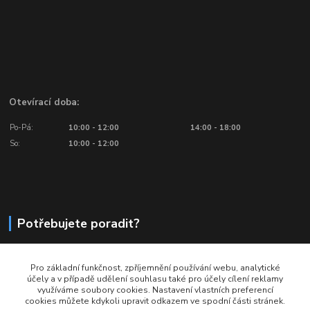
Otevírací doba:
Po-Pá:
10:00 - 12:00
14:00 - 18:00
So:
10:00 - 12:00
Potřebujete poradit?
776 601 016, 777 601 412
Pro základní funkčnost, zpříjemnění používání webu, analytické
Volejte: Po - Pá (10:00 - 18:00)
účely a v případě udělení souhlasu také pro účely cílení reklamy
využíváme soubory cookies. Nastavení vlastních preferencí
info@ragbyobchod.cz
cookies můžete kdykoli upravit odkazem ve spodní části stránek.