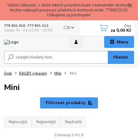
Vážení zákazníci, v době letních prázdnin bude v kamenném obchodě
možno nakoupit pouze po předchozí domluvě na tel. 776601016.
Děkujeme za pochopení.
0
ks
776 601 016, 777 601 412
CZK
za
0,00 Kč
Volejte: Po - Pá (10:00 - 18:00)
Menu
Hledat
Úvod
RAGBY vybavení
Míče
Mini
Mini
Filtrovat produkty
Nejnovější
Nejlevnější
Nejdražší
Zobrazuji 1-6 z 6