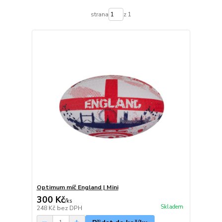
strana
z 1
Optimum míč England | Mini
300 Kč
/
ks
Skladem
248 Kč
bez DPH