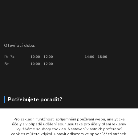
Otevírací doba:
Po-Pá:
10:00 - 12:00
14:00 - 18:00
So:
10:00 - 12:00
Potřebujete poradit?
776 601 016, 777 601 412
Pro základní funkčnost, zpříjemnění používání webu, analytické
Volejte: Po - Pá (10:00 - 18:00)
účely a v případě udělení souhlasu také pro účely cílení reklamy
využíváme soubory cookies. Nastavení vlastních preferencí
info@ragbyobchod.cz
cookies můžete kdykoli upravit odkazem ve spodní části stránek.