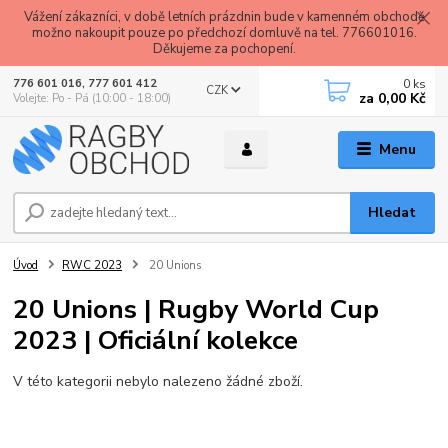
Vážení zákazníci, v době letních prázdnin bude v kamenném obchodě
možno nakoupit pouze po předchozí domluvě na tel. 776601016.
Děkujeme za pochopení.
0
ks
776 601 016, 777 601 412
CZK
za
0,00 Kč
Volejte: Po - Pá (10:00 - 18:00)
Menu
Hledat
Úvod
RWC 2023
20 Unions
20 Unions | Rugby World Cup
2023 | Oficiální kolekce
V této kategorii nebylo nalezeno žádné zboží.