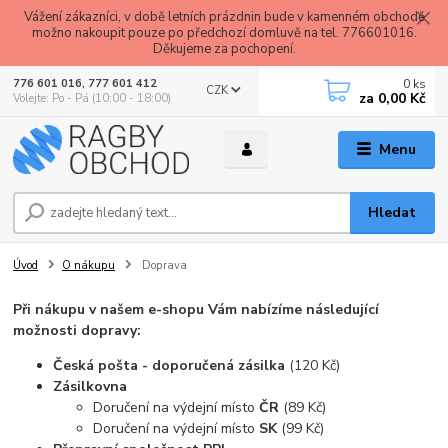
Vážení zákazníci, v době letních prázdnin bude v kamenném obchodě
možno nakoupit pouze po předchozí domluvě na tel. 776601016.
Děkujeme za pochopení.
0
ks
776 601 016, 777 601 412
CZK
za
0,00 Kč
Volejte: Po - Pá (10:00 - 18:00)
Menu
Hledat
Úvod
O nákupu
Doprava
Při nákupu v našem e-shopu Vám nabízíme následující
možnosti dopravy:
Česká pošta - doporučená zásilka
(120 Kč)
Zásilkovna
Doručení na výdejní místo
ČR
(89 Kč)
Doručení na výdejní místo
SK
(99 Kč)