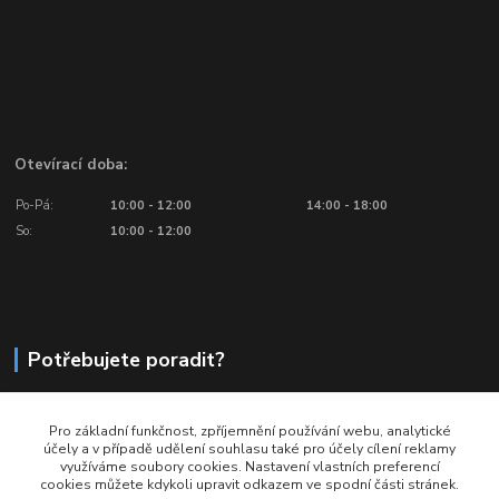
Otevírací doba:
Po-Pá:
10:00 - 12:00
14:00 - 18:00
So:
10:00 - 12:00
Potřebujete poradit?
776 601 016, 777 601 412
Pro základní funkčnost, zpříjemnění používání webu, analytické
Volejte: Po - Pá (10:00 - 18:00)
účely a v případě udělení souhlasu také pro účely cílení reklamy
využíváme soubory cookies. Nastavení vlastních preferencí
info@ragbyobchod.cz
cookies můžete kdykoli upravit odkazem ve spodní části stránek.