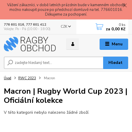
Vážení zákazníci, v době letních prázdnin bude v kamenném obchodě
možno nakoupit pouze po předchozí domluvě na tel. 776601016.
Děkujeme za pochopení.
0
ks
776 601 016, 777 601 412
CZK
za
0,00 Kč
Volejte: Po - Pá (10:00 - 18:00)
Menu
Hledat
Úvod
RWC 2023
Macron
Macron | Rugby World Cup 2023 |
Oficiální kolekce
V této kategorii nebylo nalezeno žádné zboží.