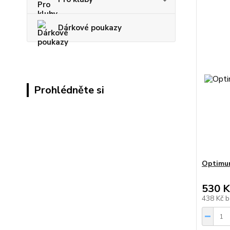
Dárkové poukazy
Prohlédněte si
Optimum
530 K
438 Kč
b