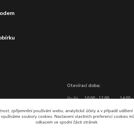
vodem
obírku
Otevírací doba:
Po-Pá:
10:00 - 12:00
14:00 -
So:
10:00 - 12:00
čnost, zpříjemnění používání webu, analytické účely a v případě udělení
y využíváme soubory cookies. Nastavení vlastních preferencí cookies mů
odkazem ve spodní části stránek.