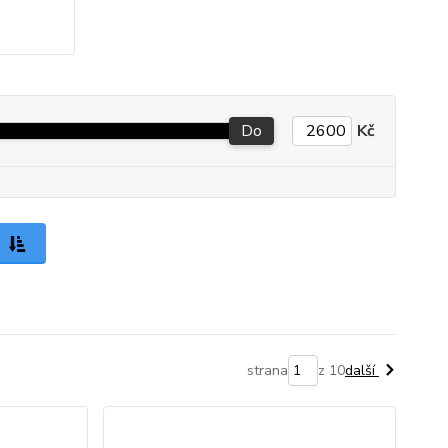
Do
Kč
strana
z 10
další