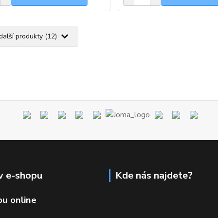
další produkty (12)
v e-shopu
Kde nás najdete?
ou online