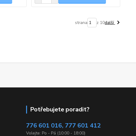
strana
z 10
další
Potřebujete poradit?
776 601 016, 777 601 412
Volejte: Po - Pá (10:00 - 18:00)