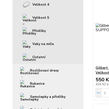
Velikost 4
Velikost 5
Přívěšky
Vaky na míče
Ostatní
Gilbert
Rozlišovací dresy
Velikos
550 K
Rukavice
455 Kč
b
Samolepky a přívěšky