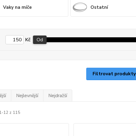
Vaky na míče
Ostatní
Kč
Od
Filtrovat produkty
jší
Nejlevnější
Nejdražší
1-12 z 115