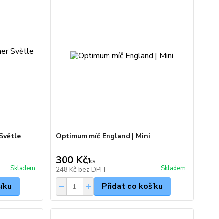
Světle
Optimum míč England | Mini
300 Kč
/
ks
Skladem
Skladem
248 Kč
bez DPH
šíku
Přidat do košíku