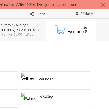
vě na tel. 776601016. Děkujeme za pochopení.
Přihlášení
CZK
 si rady? Zavolejte.
0
ks
601 016, 777 601 412
za
0,00 Kč
: Po - Pá (10:00 - 18:00)
Velikost 3
Přívěšky