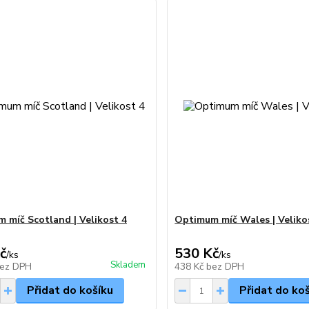
 míč Scotland | Velikost 4
Optimum míč Wales | Veliko
č
530 Kč
/
ks
/
ks
Skladem
ez DPH
438 Kč
bez DPH
Přidat do košíku
Přidat do ko