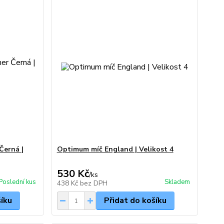
Černá |
Optimum míč England | Velikost 4
530 Kč
/
ks
Poslední kus
Skladem
438 Kč
bez DPH
šíku
Přidat do košíku