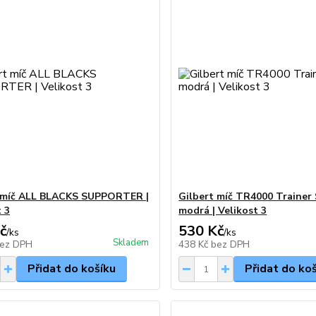
 míč ALL BLACKS SUPPORTER |
Gilbert míč TR4000 Trainer 
t 3
modrá | Velikost 3
č
530 Kč
/
ks
/
ks
Skladem
ez DPH
438 Kč
bez DPH
Přidat do košíku
Přidat do ko