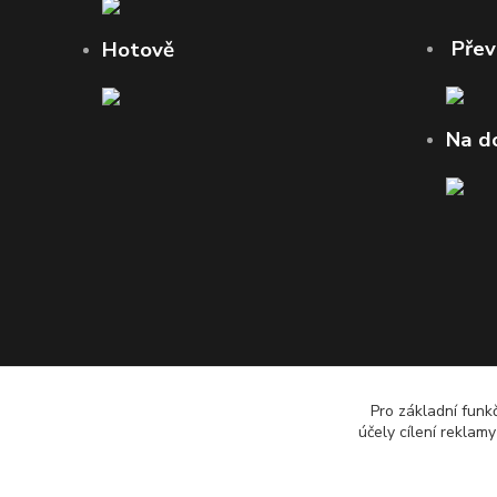
Pře
Hotově
Na d
Pro základní funk
účely cílení reklam