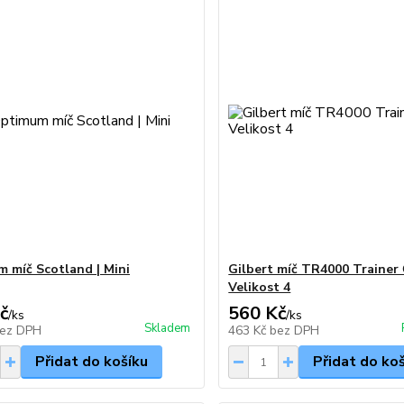
 míč Scotland | Mini
Gilbert míč TR4000 Trainer 
Velikost 4
č
560 Kč
/
ks
/
ks
Skladem
ez DPH
463 Kč
bez DPH
Přidat do košíku
Přidat do ko