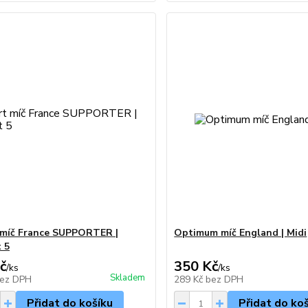
 míč France SUPPORTER |
Optimum míč England | Midi
t 5
č
350 Kč
/
ks
/
ks
Skladem
ez DPH
289 Kč
bez DPH
Přidat do košíku
Přidat do ko