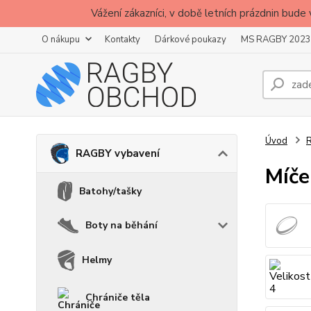
Vážení zákazníci, v době letních prázdnin b
O nákupu
Kontakty
Dárkové poukazy
MS RAGBY 2023
Úvod
RAGBY vybavení
Míče
Batohy/tašky
Boty na běhání
Helmy
Chrániče těla