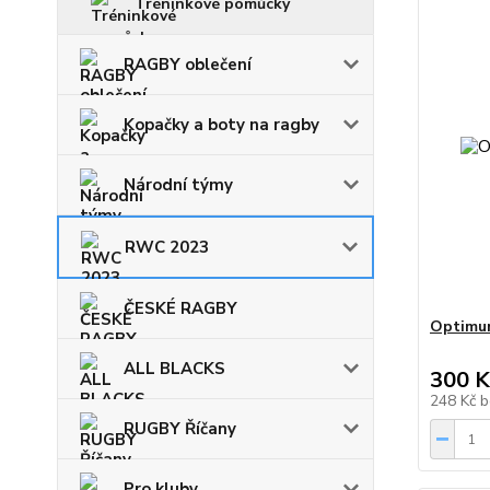
Tréninkové pomůcky
RAGBY oblečení
Kopačky a boty na ragby
Národní týmy
RWC 2023
ČESKÉ RAGBY
Optimum
ALL BLACKS
300 K
248 Kč
b
RUGBY Říčany
Pro kluby