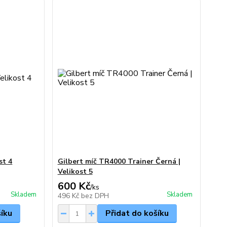
st 4
Gilbert míč TR4000 Trainer Černá |
Velikost 5
600 Kč
/
ks
Skladem
Skladem
496 Kč
bez DPH
šíku
Přidat do košíku