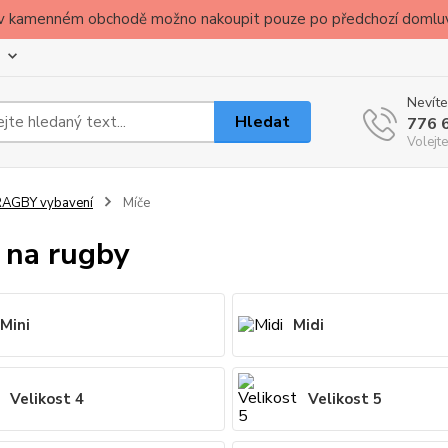
ude v kamenném obchodě možno nakoupit pouze po předchozí domlu
Nevíte
Hledat
776 
Volejte
RAGBY vybavení
Míče
 na rugby
Mini
Midi
Velikost 4
Velikost 5