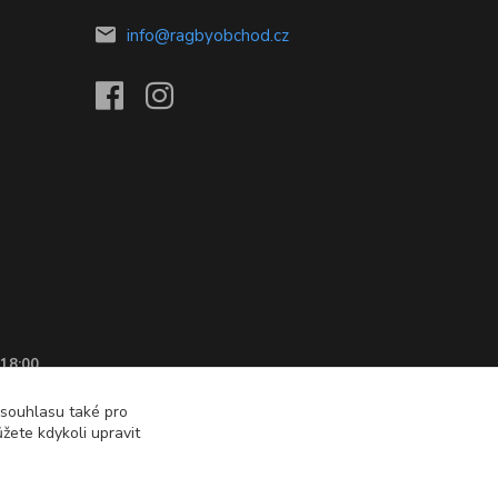
info@ragbyobchod.cz
 18:00
 souhlasu také pro
žete kdykoli upravit