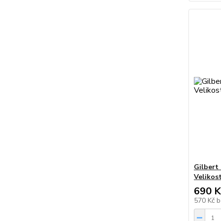
Gilbert
Velikos
690 K
570 Kč
b