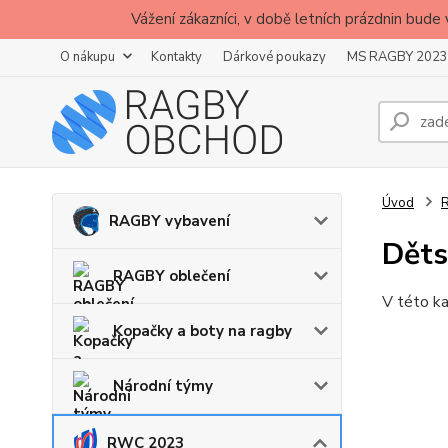
Vážení zákazníci, v době letních prázdnin b
O nákupu
Kontakty
Dárkové poukazy
MS RAGBY 2023
Úvod
RAGBY vybavení
Děts
RAGBY oblečení
V této ka
Kopačky a boty na ragby
Národní týmy
RWC 2023