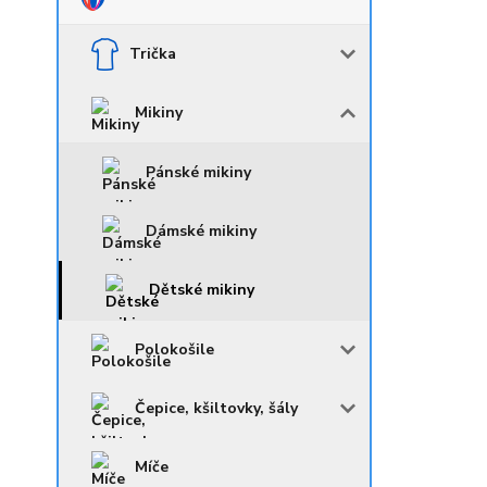
Trička
Mikiny
Pánské mikiny
Dámské mikiny
Dětské mikiny
Polokošile
Čepice, kšiltovky, šály
Míče