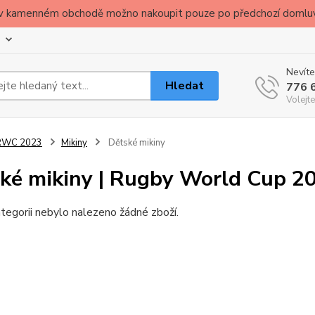
ude v kamenném obchodě možno nakoupit pouze po předchozí domlu
Nevíte
Hledat
776 
Volejte
RWC 2023
Mikiny
Dětské mikiny
ké mikiny | Rugby World Cup 2
tegorii nebylo nalezeno žádné zboží.