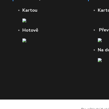
Kartou
Kart
Pře
Hotově
Na d