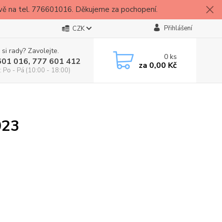
vě na tel. 776601016. Děkujeme za pochopení.
Přihlášení
CZK
 si rady? Zavolejte.
0
ks
601 016, 777 601 412
za
0,00 Kč
: Po - Pá (10:00 - 18:00)
023