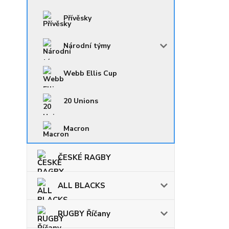
Přívěsky
Národní týmy
Webb Ellis Cup
20 Unions
Macron
ČESKÉ RAGBY
ALL BLACKS
RUGBY Říčany