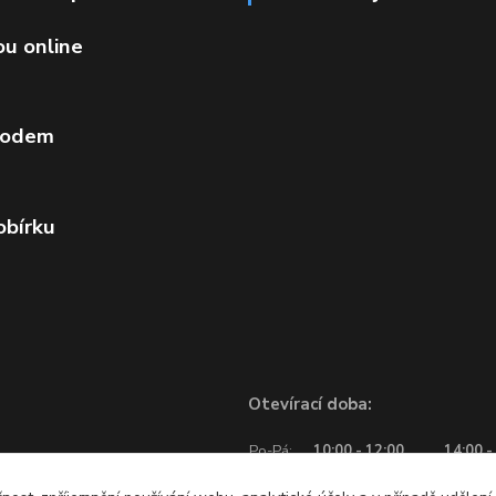
ou online
vodem
obírku
Otevírací doba:
Po-Pá:
10:00 - 12:00
14:00 -
So:
10:00 - 12:00