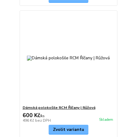
Dámská polokošile RCM Říčany | Růžová
600 Kč
/
ks
Skladem
496 Kč
bez DPH
Zvolit variantu