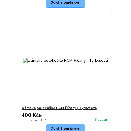
Zvolit variantu
Dámská polokošile RCM Říčany | Tyrkysová
400 Kč
/
ks
Skladem
331 Kč
bez DPH
Zvolit variantu