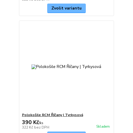
Zvolit variantu
Polokošile RCM Říčany | Tyrkysová
390 Kč
/
ks
Skladem
322 Kč
bez DPH