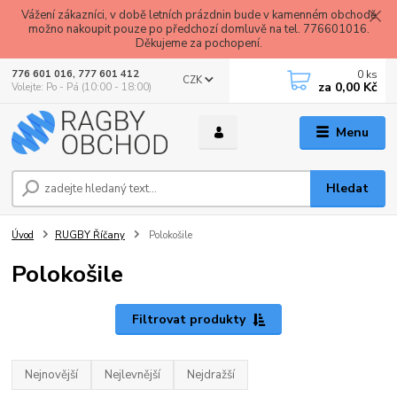
Vážení zákazníci, v době letních prázdnin bude v kamenném obchodě
možno nakoupit pouze po předchozí domluvě na tel. 776601016.
Děkujeme za pochopení.
0
ks
776 601 016, 777 601 412
CZK
za
0,00 Kč
Volejte: Po - Pá (10:00 - 18:00)
Menu
Hledat
Úvod
RUGBY Říčany
Polokošile
Polokošile
Filtrovat produkty
Nejnovější
Nejlevnější
Nejdražší