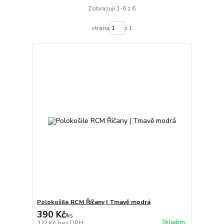
Zobrazuji 1-6 z 6
strana
z 1
Polokošile RCM Říčany | Tmavě modrá
390 Kč
/
ks
Skladem
322 Kč
bez DPH