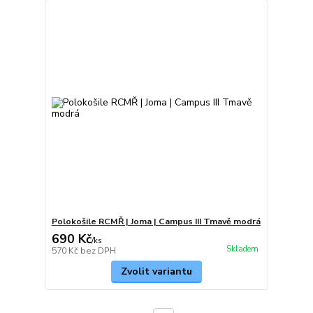
Polokošile RCMŘ | Joma | Campus III Tmavě modrá
690 Kč
/
ks
Skladem
570 Kč
bez DPH
Zvolit variantu