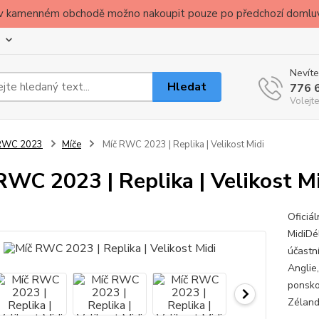
ude v kamenném obchodě možno nakoupit pouze po předchozí domlu
Nevíte
Hledat
776 
Volejte
RWC 2023
Míče
Míč RWC 2023 | Replika | Velikost Midi
RWC 2023 | Replika | Velikost M
Oficiá
MidiDé
účastní
Anglie,
ponsko,
Zéland