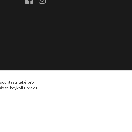
 18:00
 souhlasu také pro
žete kdykoli upravit