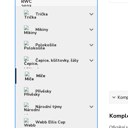
Trička
Mikiny
Polokošile
Čepice, kšiltovky, šály
Míče
Přívěsky
Kompl
Národní týmy
Komple
Webb Ellis Cup
Oficiální