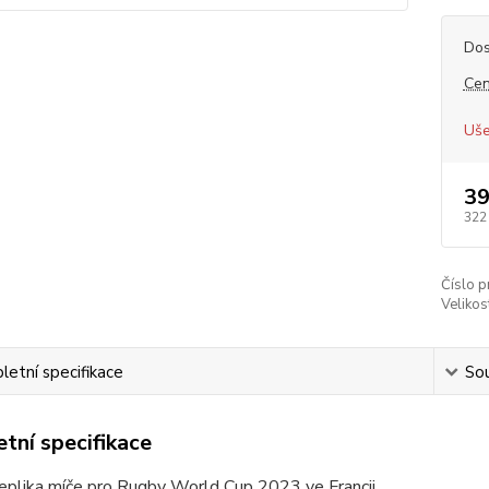
Dos
Cen
Uše
39
322
Číslo p
Velikos
etní specifikace
Sou
tní specifikace
 replika míče pro Rugby World Cup 2023 ve Francii.