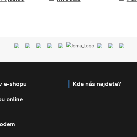
v e-shopu
Kde nás najdete?
ou online
vodem