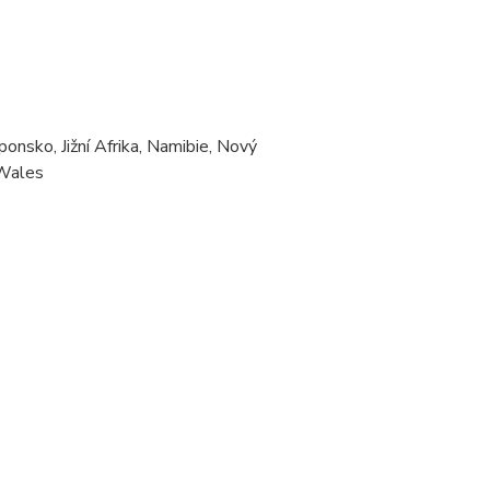
aponsko,
Jižní Afrika,
Namibie,
Nový
Wales