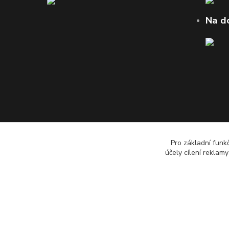
Na d
Pro základní funk
účely cílení reklam