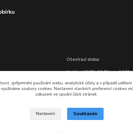
obírku
Otevírací doba:
Po-Pá:
10:00 - 12:00
14:00 -
So:
10:00 - 12:00
čnost, zpříjemnění používání webu, analytické účely a v případě udělení
y využíváme soubory cookies. Nastavení vlastních preferencí cookies mů
odkazem ve spodní části stránek.
Souhlasím
Nastavení