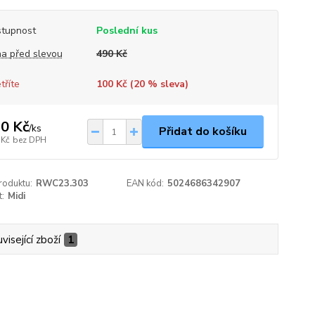
tupnost
Poslední kus
a před slevou
490 Kč
tříte
100 Kč (
20
% sleva)
0 Kč
/
ks
Přidat do košíku
 Kč
bez DPH
roduktu:
RWC23.303
EAN kód:
5024686342907
t:
Midi
visející zboží
1