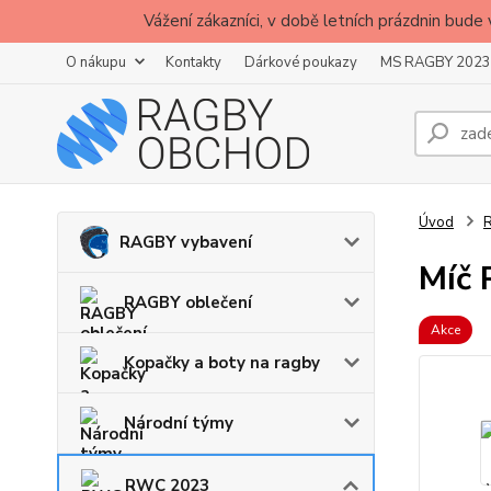
Vážení zákazníci, v době letních prázdnin b
O nákupu
Kontakty
Dárkové poukazy
MS RAGBY 2023
Úvod
RAGBY vybavení
Míč 
RAGBY oblečení
Akce
Kopačky a boty na ragby
Národní týmy
RWC 2023