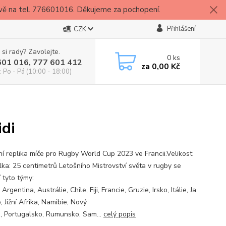
vě na tel. 776601016. Děkujeme za pochopení.
Přihlášení
CZK
 si rady? Zavolejte.
0
ks
601 016, 777 601 412
za
0,00 Kč
: Po - Pá (10:00 - 18:00)
idi
lní replika míče pro Rugby World Cup 2023 ve Francii.Velikost:
lka: 25 centimetrů Letošního Mistrovství světa v rugby se
 tyto týmy:
 Argentina, Austrálie, Chile, Fiji, Francie, Gruzie, Irsko, Itálie, Ja
 Jižní Afrika, Namibie, Nový
, Portugalsko, Rumunsko, Sam...
celý popis