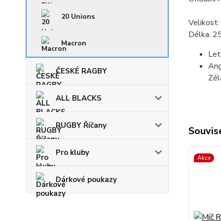
20 Unions
Velikost:
Délka: 2
Macron
Let
Ang
ČESKÉ RAGBY
Zél
ALL BLACKS
RUGBY Říčany
Souvise
Pro kluby
Akce
Dárkové poukazy