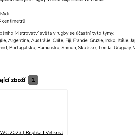
 Midi
5 centimetrů
ošního Mistrovství světa v rugby se účastní tyto týmy:
lie,
Argentina,
Austrálie,
Chile,
Fiji,
Francie,
Gruzie,
Irsko,
Itálie,
J
and,
Portugalsko,
Rumunsko,
Samoa,
Skotsko,
Tonda,
Uruguay,
jící zboží
1