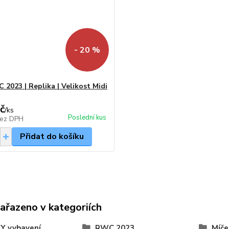
- 20 %
 2023 | Replika | Velikost Midi
č
/
ks
Poslední kus
ez DPH
Přidat do košíku
zařazeno v kategoriích
Y vybavení
RWC 2023
Míče