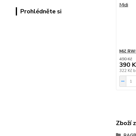
Prohlédněte si
Míč RWC
490 Kč
390 K
322 Kč
b
Zboží 
RAGB