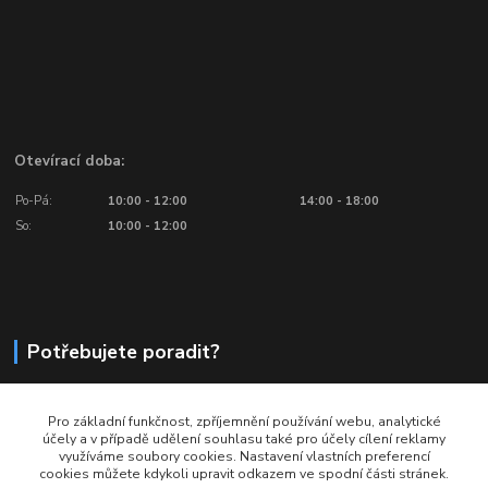
Otevírací doba:
Po-Pá:
10:00 - 12:00
14:00 - 18:00
So:
10:00 - 12:00
Potřebujete poradit?
776 601 016, 777 601 412
Pro základní funkčnost, zpříjemnění používání webu, analytické
Volejte: Po - Pá (10:00 - 18:00)
účely a v případě udělení souhlasu také pro účely cílení reklamy
využíváme soubory cookies. Nastavení vlastních preferencí
info@ragbyobchod.cz
cookies můžete kdykoli upravit odkazem ve spodní části stránek.