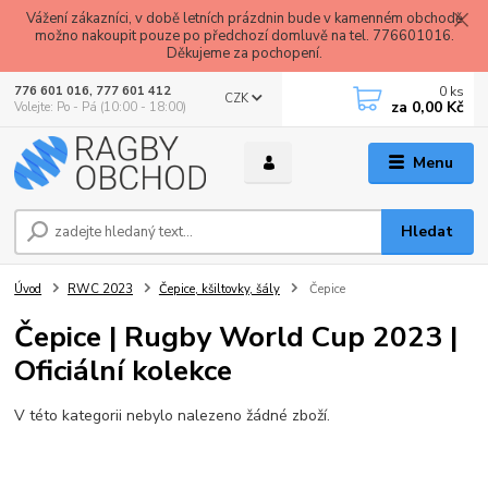
Vážení zákazníci, v době letních prázdnin bude v kamenném obchodě
možno nakoupit pouze po předchozí domluvě na tel. 776601016.
Děkujeme za pochopení.
0
ks
776 601 016, 777 601 412
CZK
za
0,00 Kč
Volejte: Po - Pá (10:00 - 18:00)
Menu
Hledat
Úvod
RWC 2023
Čepice, kšiltovky, šály
Čepice
Čepice | Rugby World Cup 2023 |
Oficiální kolekce
V této kategorii nebylo nalezeno žádné zboží.