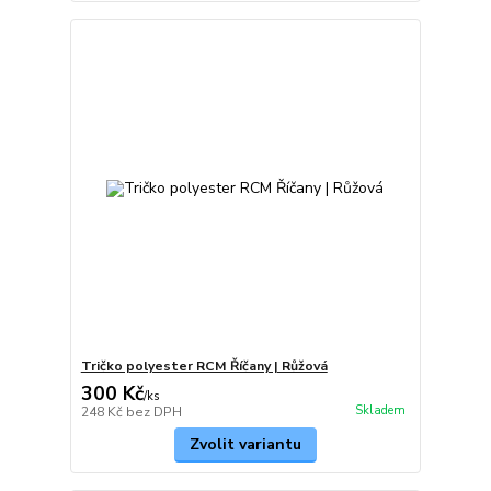
Tričko polyester RCM Říčany | Růžová
300 Kč
/
ks
Skladem
248 Kč
bez DPH
Zvolit variantu