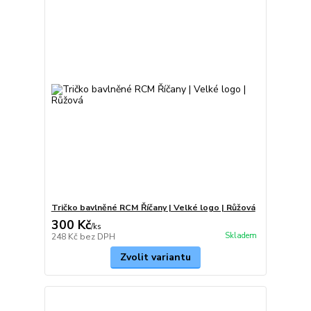
Tričko bavlněné RCM Říčany | Velké logo | Růžová
300 Kč
/
ks
Skladem
248 Kč
bez DPH
Zvolit variantu