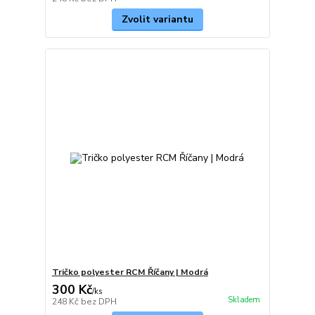
Zvolit variantu
Tričko polyester RCM Říčany | Modrá
300 Kč
/
ks
Skladem
248 Kč
bez DPH