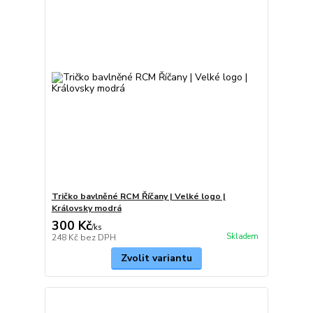
Tričko bavlněné RCM Říčany | Velké logo |
Královsky modrá
300 Kč
/
ks
Skladem
248 Kč
bez DPH
Zvolit variantu