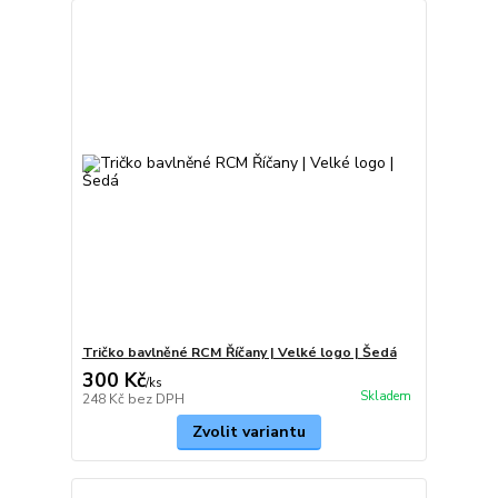
Tričko bavlněné RCM Říčany | Velké logo | Šedá
300 Kč
/
ks
Skladem
248 Kč
bez DPH
Zvolit variantu