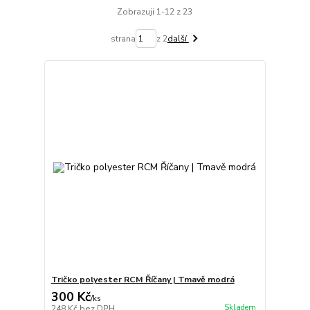
Zobrazuji 1-12 z 23
strana
z 2
další
Tričko polyester RCM Říčany | Tmavě modrá
300 Kč
/
ks
Skladem
248 Kč
bez DPH