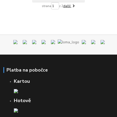
strana
z 2
další
Platba na pobočce
Kartou
Hotově