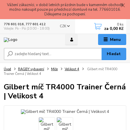
Vážení zákazníci, v době letních prázdnin bude v kamenném obchodě
možno nakoupit pouze po předchozí domluvě na tel. 776601016.
Děkujeme za pochopení.
0
ks
776 601 016, 777 601 412
CZK
za
0,00 Kč
Volejte: Po - Pá (10:00 - 18:00)
Menu
Hledat
Úvod
RAGBY vybavení
Míče
Velikost 4
Gilbert míč TR4000
Trainer Černá | Velikost 4
Gilbert míč TR4000 Trainer Černá
| Velikost 4