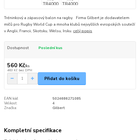
Tréninkový a zápasový balon na ragby. Firma Gilbert je dodavatelem
míčů pro Rugby World Cup a mnoha klubů nejvyšších evropských souteží
v Anglii, Francii, Skotsku, Welsu, Irsku.
celý popis
Dostupnost
Poslední kus
560 Kč
/
ks
463 Kč
bez DPH
Přidat do košíku
EAN kód:
5024686271085
Velikost:
4
Značka:
Gilbert
Kompletní specifikace