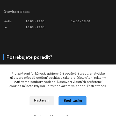
Otevírací doba:
Po-Pá:
10:00 - 12:00
14:00 - 18:00
So:
10:00 - 12:00
Potřebujete poradit?
776 601 016, 777 601 412
Pro základní funkčnost, zpříjemnění používání webu, analytické
Volejte: Po - Pá (10:00 - 18:00)
účely a v případě udělení souhlasu také pro účely cílení reklamy
využíváme soubory cookies. Nastavení vlastních preferencí
info@ragbyobchod.cz
cookies můžete kdykoli upravit odkazem ve spodní části stránek.
Souhlasím
Nastavení