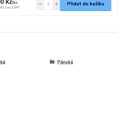
0 Kč
/
ks
Přidat do košíku
 Kč
bez DPH
ská
Pánská