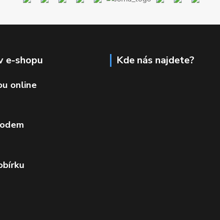
v e-shopu
Kde nás najdete?
ou online
vodem
obírku