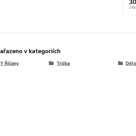
30
248
zařazeno v kategoriích
Y Říčany
Trička
Dět