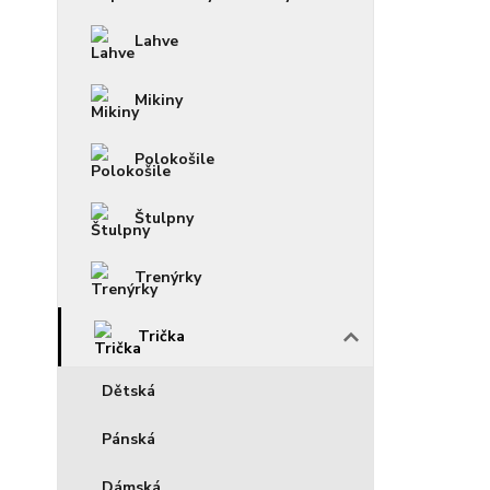
Lahve
Mikiny
Polokošile
Štulpny
Trenýrky
Trička
Dětská
Pánská
Dámská