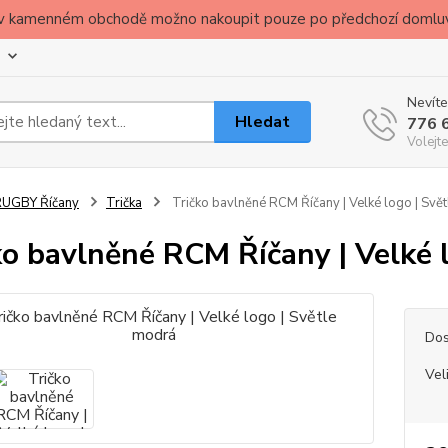
ude v kamenném obchodě možno nakoupit pouze po předchozí domlu
Nevíte
Hledat
776 
Volejte
RUGBY Říčany
Trička
Tričko bavlněné RCM Říčany | Velké logo | Svě
ko bavlněné RCM Říčany | Velké 
Dos
Vel