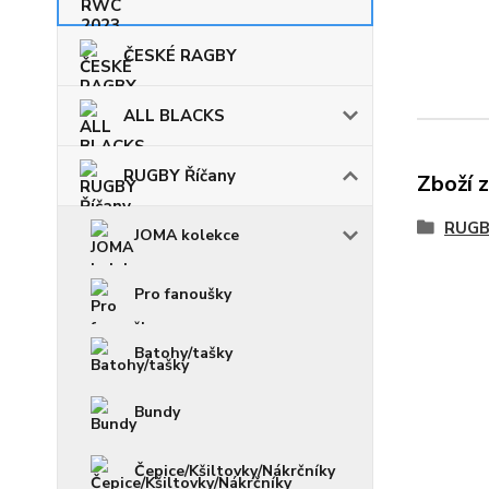
ČESKÉ RAGBY
ALL BLACKS
RUGBY Říčany
Zboží 
RUGB
JOMA kolekce
Pro fanoušky
Batohy/tašky
Bundy
Čepice/Kšiltovky/Nákrčníky