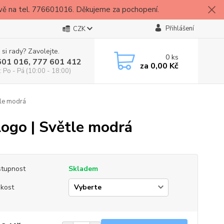
vě na tel. 776601016. Děkujeme za pochopení.
Přihlášení
CZK
 si rady? Zavolejte.
0
ks
601 016, 777 601 412
za
0,00 Kč
: Po - Pá (10:00 - 18:00)
tle modrá
logo | Světle modrá
tupnost
Skladem
ikost