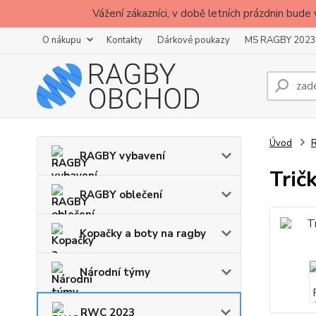
Vážení zákazníci, v době letních prázdnin b
O nákupu
Kontakty
Dárkové poukazy
MS RAGBY 2023
Úvod
RAGBY vybavení
Trič
RAGBY oblečení
Kopačky a boty na ragby
Národní týmy
RWC 2023