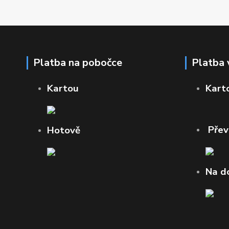
Platba na pobočce
Platba 
Kartou
Kart
Pře
Hotově
Na d