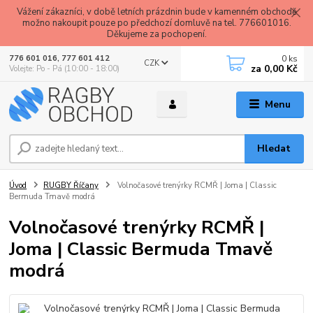
Vážení zákazníci, v době letních prázdnin bude v kamenném obchodě
možno nakoupit pouze po předchozí domluvě na tel. 776601016.
Děkujeme za pochopení.
0
ks
776 601 016, 777 601 412
CZK
za
0,00 Kč
Volejte: Po - Pá (10:00 - 18:00)
Menu
Hledat
Úvod
RUGBY Říčany
Volnočasové trenýrky RCMŘ | Joma | Classic
Bermuda Tmavě modrá
Volnočasové trenýrky RCMŘ |
Joma | Classic Bermuda Tmavě
modrá