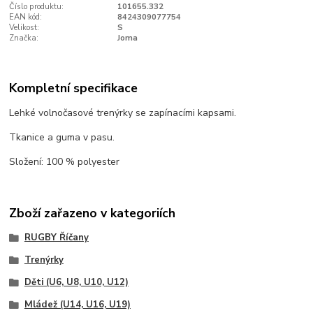
Číslo produktu:
101655.332
EAN kód:
8424309077754
Velikost:
S
Značka:
Joma
Kompletní specifikace
Lehké volnočasové trenýrky se zapínacími kapsami.
Tkanice a guma v pasu.
Složení: 100 % polyester
Zboží zařazeno v kategoriích
RUGBY Říčany
Trenýrky
Děti (U6, U8, U10, U12)
Mládež (U14, U16, U19)