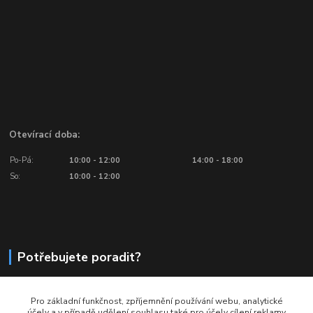
Otevírací doba:
Po-Pá:
10:00 - 12:00
14:00 - 18:00
So:
10:00 - 12:00
Potřebujete poradit?
776 601 016, 777 601 412
Pro základní funkčnost, zpříjemnění používání webu, analytické
Volejte: Po - Pá (10:00 - 18:00)
účely a v případě udělení souhlasu také pro účely cílení reklamy