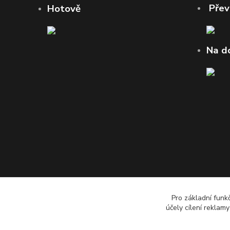
Pře
Hotově
Na d
Pro základní funk
účely cílení reklam