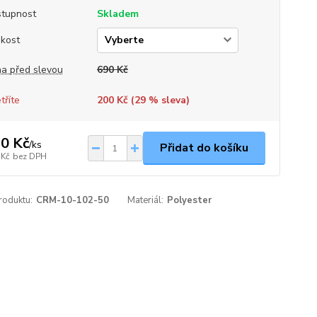
tupnost
Skladem
ikost
a před slevou
690 Kč
tříte
200 Kč (
29
% sleva)
0 Kč
/
ks
Přidat do košíku
 Kč
bez DPH
roduktu:
CRM-10-102-50
Materiál:
Polyester