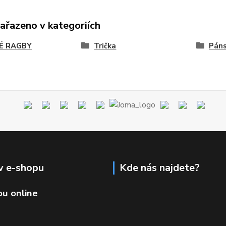
zařazeno v kategoriích
É RAGBY
Trička
Pán
v e-shopu
Kde nás najdete?
ou online