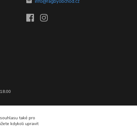
info@ragbyobchod.cz
 18:00
 souhlasu také pro
žete kdykoli upravit