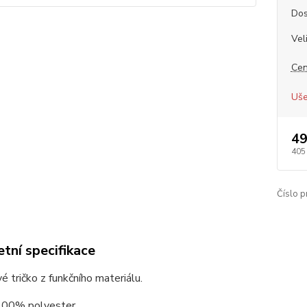
Dos
Vel
Cen
Uše
49
405
Číslo p
tní specifikace
é tričko z funkčního materiálu.
 100% polyester