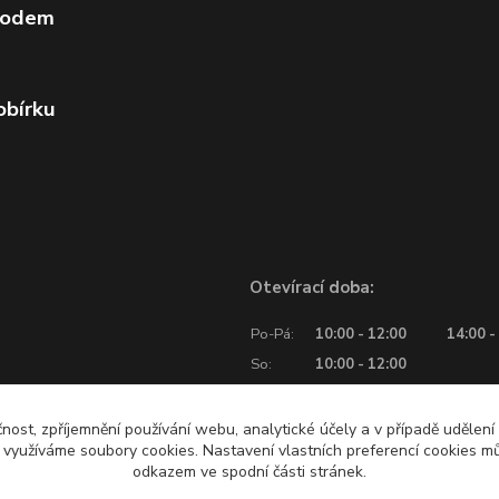
vodem
obírku
Otevírací doba:
Po-Pá:
10:00 - 12:00
14:00 -
So:
10:00 - 12:00
čnost, zpříjemnění používání webu, analytické účely a v případě udělení
y využíváme soubory cookies. Nastavení vlastních preferencí cookies mů
odkazem ve spodní části stránek.