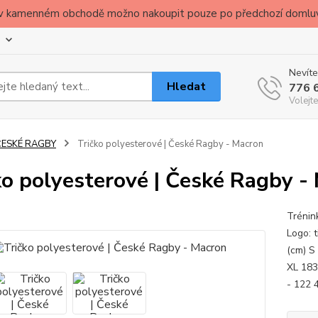
ude v kamenném obchodě možno nakoupit pouze po předchozí domlu
Nevíte
Hledat
776 
Volejte
ČESKÉ RAGBY
Tričko polyesterové | České Ragby - Macron
ko polyesterové | České Ragby -
Trénin
Logo: 
(cm) S
XL 183
- 122 4