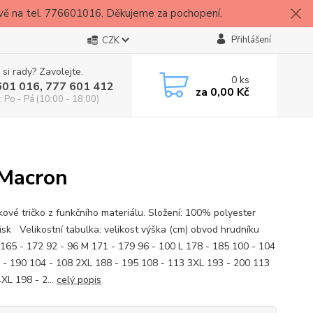
vě na tel. 776601016. Děkujeme za pochopení.
Přihlášení
CZK
 si rady? Zavolejte.
0
ks
601 016, 777 601 412
za
0,00 Kč
: Po - Pá (10:00 - 18:00)
 Macron
kové tričko z funkčního materiálu. Složení: 100% polyester
tisk Velikostní tabulka: velikost výška (cm) obvod hrudníku
 165 - 172 92 - 96 M 171 - 179 96 - 100 L 178 - 185 100 - 104
 - 190 104 - 108 2XL 188 - 195 108 - 113 3XL 193 - 200 113
XL 198 - 2...
celý popis