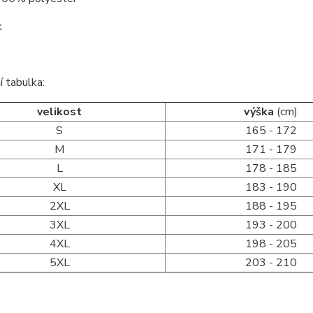
k
í tabulka:
velikost
výška
(cm)
S
165 - 172
M
171 - 179
L
178 - 185
XL
183 - 190
2XL
188 - 195
3XL
193 - 200
4XL
198 - 205
5XL
203 - 210