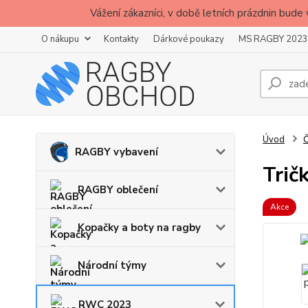
Vážení zákazníci, v době letních prázdnin b
O nákupu
Kontakty
Dárkové poukazy
MS RAGBY 2023
Úvod
RAGBY vybavení
Trič
RAGBY oblečení
Akce
Kopačky a boty na ragby
Národní týmy
RWC 2023