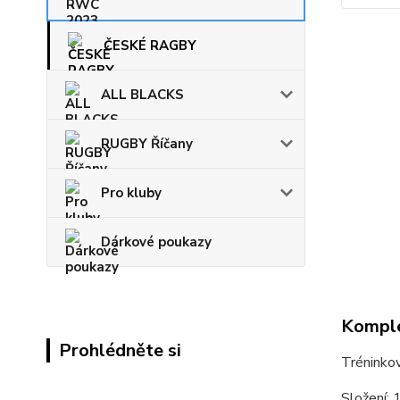
ČESKÉ RAGBY
ALL BLACKS
RUGBY Říčany
Pro kluby
Dárkové poukazy
Komple
Prohlédněte si
Tréninkov
Složení: