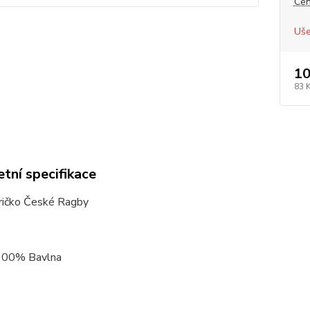
Cen
Uše
10
83 
tní specifikace
ričko České Ragby
 100% Bavlna