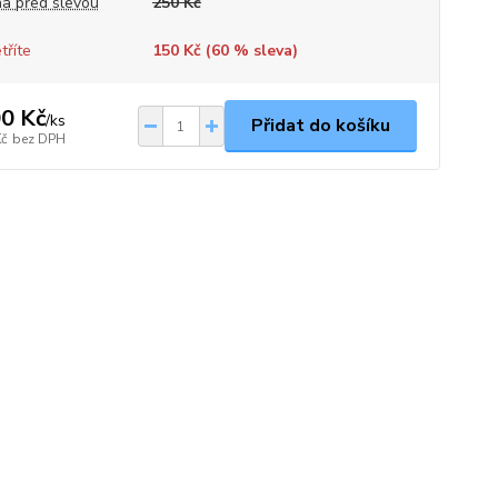
a před slevou
250 Kč
tříte
150 Kč (
60
% sleva)
0 Kč
/
ks
Přidat do košíku
Kč
bez DPH