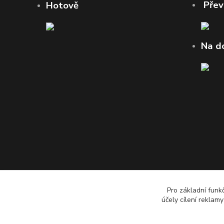
Pře
Hotově
Na d
Pro základní funk
účely cílení reklam