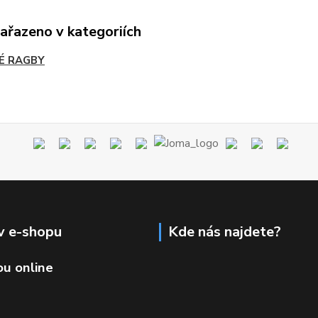
zařazeno v kategoriích
É RAGBY
v e-shopu
Kde nás najdete?
ou online