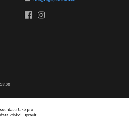
 18:00
 souhlasu také pro
žete kdykoli upravit