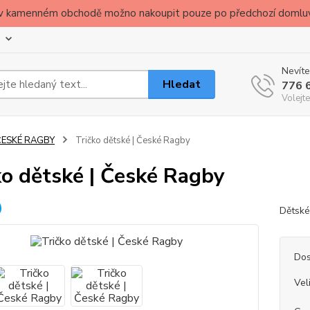
ude v kamenném obchodě možno nakoupit pouze po předchozí domlu
Nevíte
Hledat
776 
Volejte
ČESKÉ RAGBY
Tričko dětské | České Ragby
ko dětské | České Ragby
Dětské
Dos
Vel