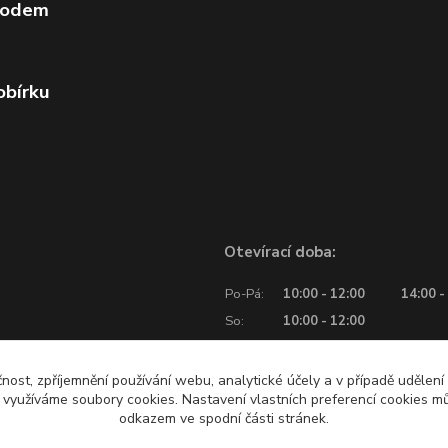
vodem
obírku
Otevírací doba:
Po-Pá:
10:00 - 12:00
14:00 -
So:
10:00 - 12:00
čnost, zpříjemnění používání webu, analytické účely a v případě udělení
y využíváme soubory cookies. Nastavení vlastních preferencí cookies mů
odkazem ve spodní části stránek.