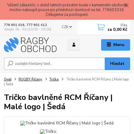
Vážení zákazníci, v době letních prázdnin bude v kamenném obchodě
možno nakoupit pouze po předchozí domluvě na tel. 776601016.
Děkujeme za pochopení.
0
ks
776 601 016, 777 601 412
CZK
za
0,00 Kč
Volejte: Po - Pá (10:00 - 18:00)
Menu
Hledat
Úvod
RUGBY Říčany
Trička
Tričko bavlněné RCM Říčany | Malé logo
| Šedá
Tričko bavlněné RCM Říčany |
Malé logo | Šedá