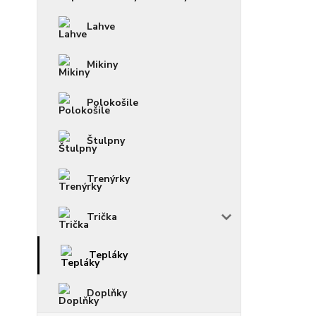
Lahve
Mikiny
Polokošile
Štulpny
Trenýrky
Trička
Tepláky
Doplňky