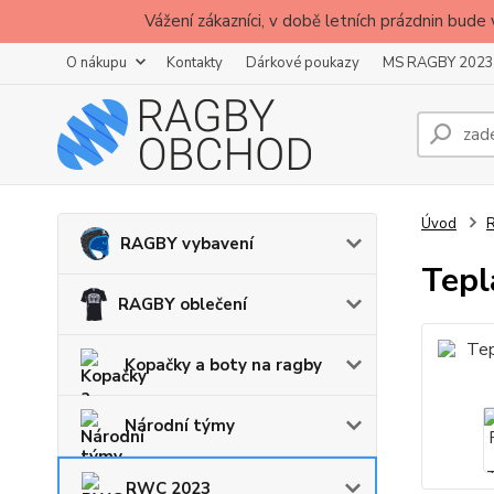
Vážení zákazníci, v době letních prázdnin b
O nákupu
Kontakty
Dárkové poukazy
MS RAGBY 2023
Úvod
RAGBY vybavení
Tepl
RAGBY oblečení
Kopačky a boty na ragby
Národní týmy
RWC 2023