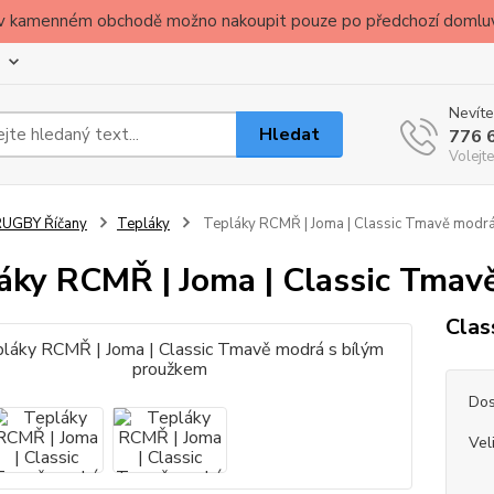
ude v kamenném obchodě možno nakoupit pouze po předchozí domlu
Nevíte
Hledat
776 
Volejte
RUGBY Říčany
Tepláky
Tepláky RCMŘ | Joma | Classic Tmavě modrá
áky RCMŘ | Joma | Classic Tmav
Clas
Dos
Vel