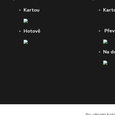
Kartou
Kart
Pře
Hotově
Na d
Pro základní funk