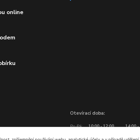
ou online
vodem
obírku
Otevírací doba:
Po-Pá:
10:00 - 12:00
14:00 -
So:
10:00 - 12:00
čnost, zpříjemnění používání webu, analytické účely a v případě udělení