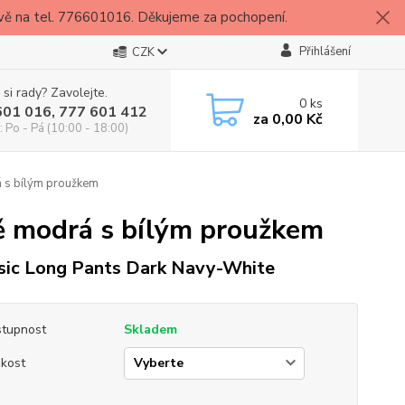
vě na tel. 776601016. Děkujeme za pochopení.
Přihlášení
CZK
 si rady? Zavolejte.
0
ks
601 016, 777 601 412
za
0,00 Kč
: Po - Pá (10:00 - 18:00)
 s bílým proužkem
ě modrá s bílým proužkem
sic Long Pants Dark Navy-White
tupnost
Skladem
ikost