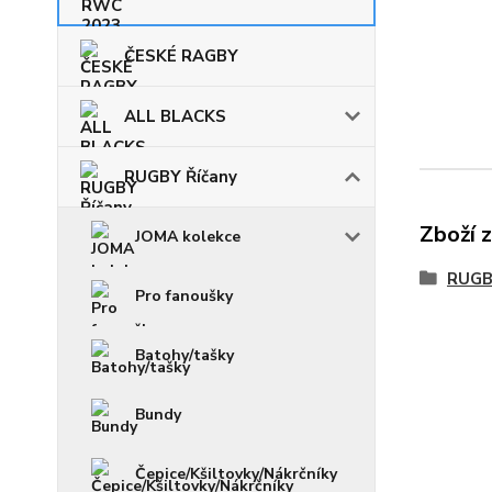
ČESKÉ RAGBY
ALL BLACKS
RUGBY Říčany
Zboží 
JOMA kolekce
RUGB
Pro fanoušky
Batohy/tašky
Bundy
Čepice/Kšiltovky/Nákrčníky