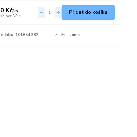
0 Kč
/
ks
Přidat do košíku
 Kč
bez DPH
roduktu:
101654.332
Značka:
Joma