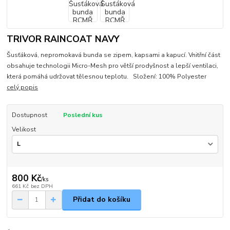
TRIVOR RAINCOAT NAVY
Šusťáková, nepromokavá bunda se zipem, kapsami a kapucí. Vnitřní část
obsahuje technologii Micro-Mesh pro větší prodyšnost a lepší ventilaci,
která pomáhá udržovat tělesnou teplotu. Složení: 100% Polyester
celý popis
Dostupnost
Poslední kus
Velikost
800 Kč
/
ks
661 Kč
bez DPH
Přidat do košíku