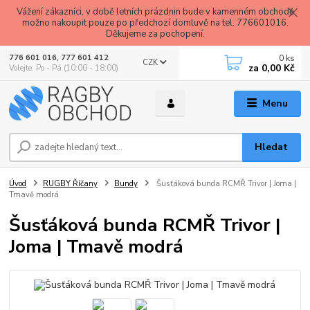
Vážení zákazníci, v době letních prázdnin bude v kamenném obchodě
možno nakoupit pouze po předchozí domluvě na tel. 776601016.
Děkujeme za pochopení.
0
ks
776 601 016, 777 601 412
CZK
za
0,00 Kč
Volejte: Po - Pá (10:00 - 18:00)
Menu
Hledat
Úvod
RUGBY Říčany
Bundy
Šusťáková bunda RCMŘ Trivor | Joma |
Tmavě modrá
Šusťáková bunda RCMŘ Trivor |
Joma | Tmavě modrá