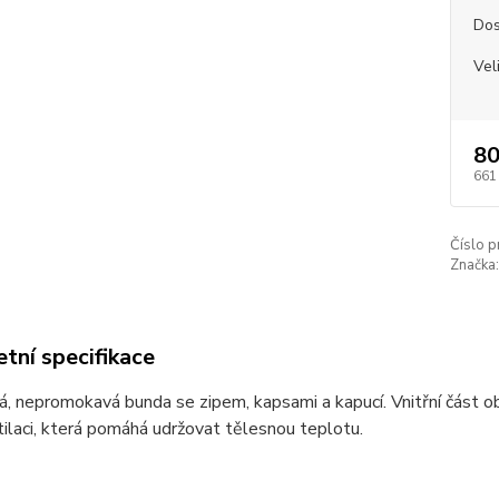
Dos
Vel
80
661
Číslo p
Značka:
tní specifikace
, nepromokavá bunda se zipem, kapsami a kapucí. Vnitřní část o
tilaci, která pomáhá udržovat tělesnou teplotu.