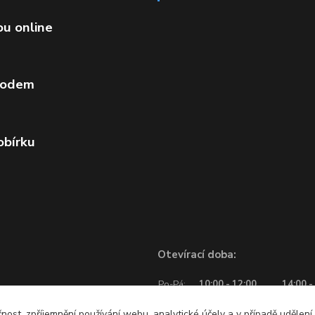
ou online
vodem
obírku
Otevírací doba:
Po-Pá:
10:00 - 12:00
14:00 -
So:
10:00 - 12:00
čnost, zpříjemnění používání webu, analytické účely a v případě udělení