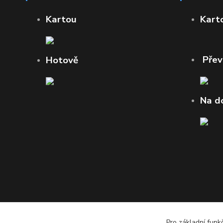
Kartou
Kart
Pře
Hotově
Na d
Pro základní funk