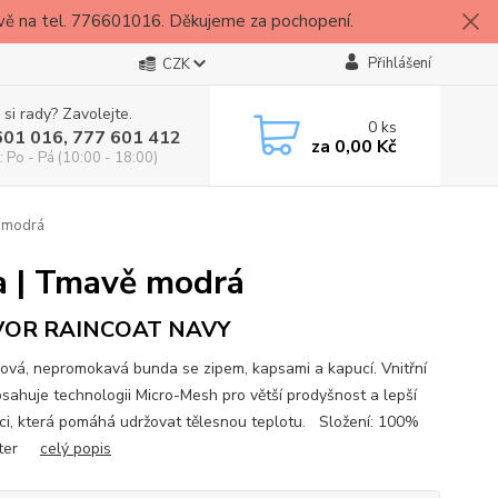
vě na tel. 776601016. Děkujeme za pochopení.
Přihlášení
CZK
 si rady? Zavolejte.
0
ks
601 016, 777 601 412
za
0,00 Kč
: Po - Pá (10:00 - 18:00)
ě modrá
a | Tmavě modrá
VOR RAINCOAT NAVY
ová, nepromokavá bunda se zipem, kapsami a kapucí. Vnitřní
bsahuje technologii Micro-Mesh pro větší prodyšnost a lepší
aci, která pomáhá udržovat tělesnou teplotu. Složení: 100%
ester
celý popis