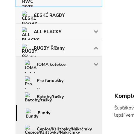
ČESKÉ RAGBY
ALL BLACKS
RUGBY Říčany
JOMA kolekce
Pro fanoušky
Komple
Batohy/tašky
Šusťáková
Bundy
lepší ven
Čepice/Kšiltovky/Nákrčníky