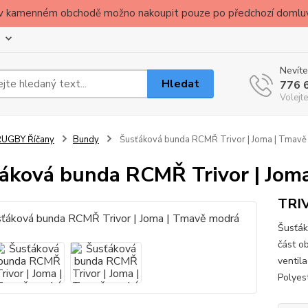
ude v kamenném obchodě možno nakoupit pouze po předchozí domlu
Nevíte
Hledat
776 
Volejte
RUGBY Říčany
Bundy
Šusťáková bunda RCMŘ Trivor | Joma | Tmav
áková bunda RCMŘ Trivor | Jom
TRI
Šusťák
část o
ventil
Poly