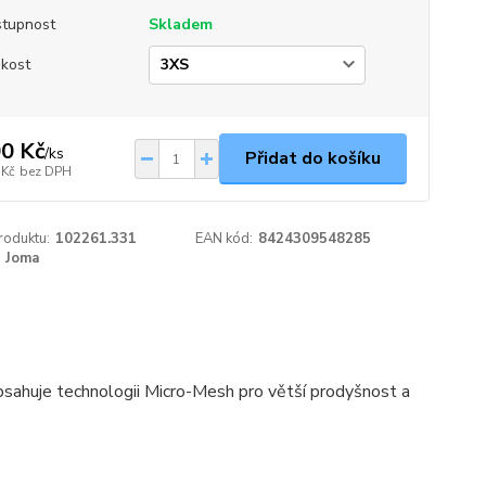
tupnost
Skladem
ikost
0 Kč
/
ks
Přidat do košíku
 Kč
bez DPH
roduktu:
102261.331
EAN kód:
8424309548285
Joma
bsahuje technologii Micro-Mesh pro větší prodyšnost a