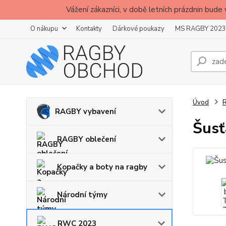
Vážení zákazníci, v době letních prázdnin b
O nákupu
Kontakty
Dárkové poukazy
MS RAGBY 2023
Úvod
RAGBY vybavení
Šusť
RAGBY oblečení
Kopačky a boty na ragby
Národní týmy
RWC 2023