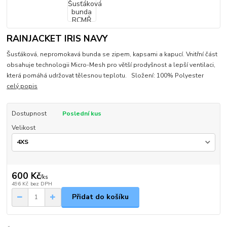
RAINJACKET IRIS NAVY
Šusťáková, nepromokavá bunda se zipem, kapsami a kapucí. Vnitřní část
obsahuje technologii Micro-Mesh pro větší prodyšnost a lepší ventilaci,
která pomáhá udržovat tělesnou teplotu. Složení: 100% Polyester
celý popis
Dostupnost
Poslední kus
Velikost
600 Kč
/
ks
496 Kč
bez DPH
Přidat do košíku