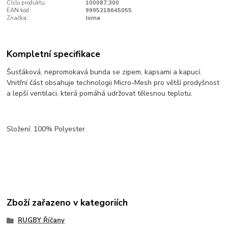
Číslo produktu:
100087.300
EAN kód:
9995218645055
Značka:
Joma
Kompletní specifikace
Šusťáková, nepromokavá bunda se zipem, kapsami a kapucí.
Vnitřní část obsahuje technologii Micro-Mesh pro větší prodyšnost
a lepší ventilaci, která pomáhá udržovat tělesnou teplotu.
Složení: 100% Polyester
Zboží zařazeno v kategoriích
RUGBY Říčany