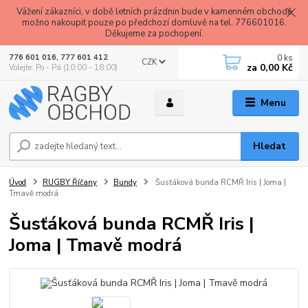
Vážení zákazníci, v době letních prázdnin bude v kamenném obchodě
možno nakoupit pouze po předchozí domluvě na tel. 776601016.
Děkujeme za pochopení.
0
ks
776 601 016, 777 601 412
CZK
za
0,00 Kč
Volejte: Po - Pá (10:00 - 18:00)
Menu
Hledat
Úvod
RUGBY Říčany
Bundy
Šusťáková bunda RCMŘ Iris | Joma |
Tmavě modrá
Šusťáková bunda RCMŘ Iris |
Joma | Tmavě modrá