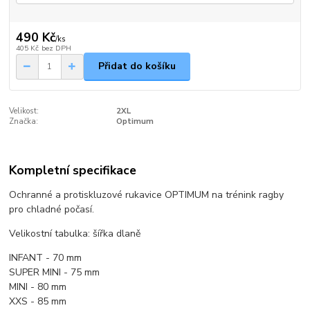
490 Kč
/
ks
405 Kč
bez DPH
Přidat do košíku
Velikost:
2XL
Značka:
Optimum
Kompletní specifikace
Ochranné a protiskluzové rukavice OPTIMUM na trénink ragby
pro chladné počasí.
Velikostní tabulka: šířka dlaně
INFANT - 70 mm
SUPER MINI - 75 mm
MINI - 80 mm
XXS - 85 mm