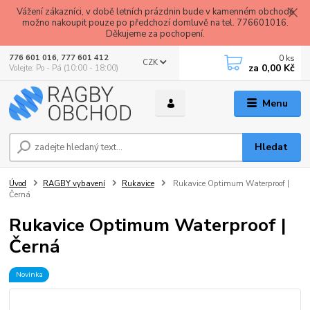
Vážení zákazníci, v době letních prázdnin bude v kamenném obchodě
možno nakoupit pouze po předchozí domluvě na tel. 776601016.
Děkujeme za pochopení.
0
ks
776 601 016, 777 601 412
CZK
za
0,00 Kč
Volejte: Po - Pá (10:00 - 18:00)
Menu
Hledat
Úvod
RAGBY vybavení
Rukavice
Rukavice Optimum Waterproof |
Černá
Rukavice Optimum Waterproof |
Černá
Novinka