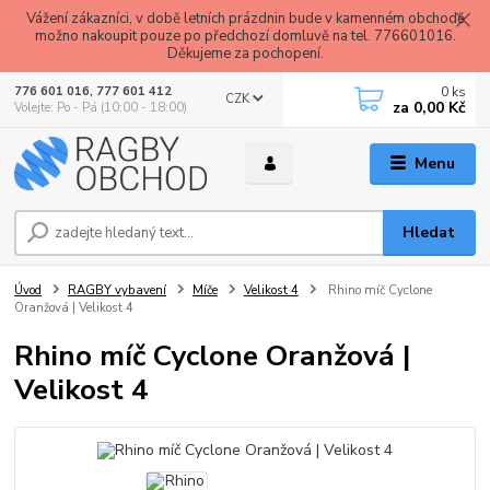
Vážení zákazníci, v době letních prázdnin bude v kamenném obchodě
možno nakoupit pouze po předchozí domluvě na tel. 776601016.
Děkujeme za pochopení.
0
ks
776 601 016, 777 601 412
CZK
za
0,00 Kč
Volejte: Po - Pá (10:00 - 18:00)
Menu
Hledat
Úvod
RAGBY vybavení
Míče
Velikost 4
Rhino míč Cyclone
Oranžová | Velikost 4
Rhino míč Cyclone Oranžová |
Velikost 4