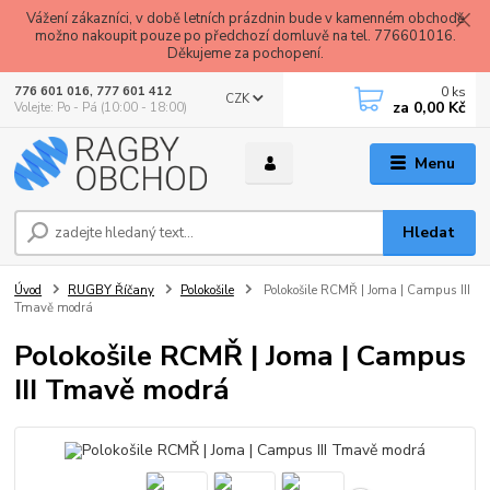
Vážení zákazníci, v době letních prázdnin bude v kamenném obchodě
možno nakoupit pouze po předchozí domluvě na tel. 776601016.
Děkujeme za pochopení.
0
ks
776 601 016, 777 601 412
CZK
za
0,00 Kč
Volejte: Po - Pá (10:00 - 18:00)
Menu
Hledat
Úvod
RUGBY Říčany
Polokošile
Polokošile RCMŘ | Joma | Campus III
Tmavě modrá
Polokošile RCMŘ | Joma | Campus
III Tmavě modrá