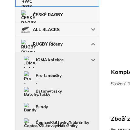
ČESKÉ RAGBY
ALL BLACKS
RUGBY Říčany
JOMA kolekce
Komple
Pro fanoušky
Složení:
Batohy/tašky
Bundy
Zboží 
Čepice/Kšiltovky/Nákrčníky