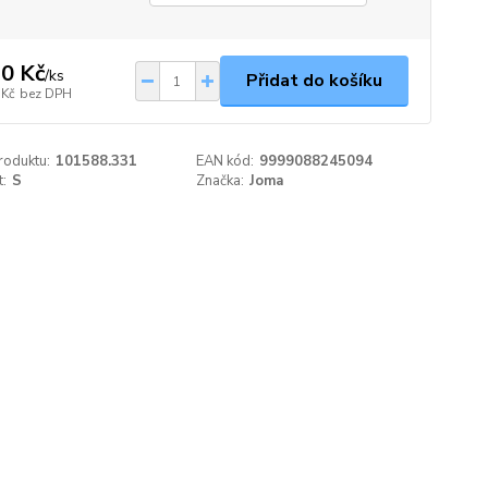
0 Kč
/
ks
Přidat do košíku
 Kč
bez DPH
roduktu:
101588.331
EAN kód:
9999088245094
t:
S
Značka:
Joma