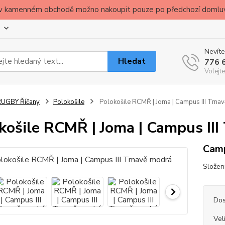
ude v kamenném obchodě možno nakoupit pouze po předchozí domlu
Nevíte
Hledat
776 
Volejte
RUGBY Říčany
Polokošile
Polokošile RCMŘ | Joma | Campus III Tma
košile RCMŘ | Joma | Campus II
Camp
Složen
Dos
Vel