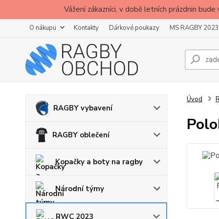
Vážení zákazníci, v době letních prázdnin b
O nákupu
Kontakty
Dárkové poukazy
MS RAGBY 2023
Úvod
RAGBY vybavení
Polo
RAGBY oblečení
Kopačky a boty na ragby
Národní týmy
RWC 2023