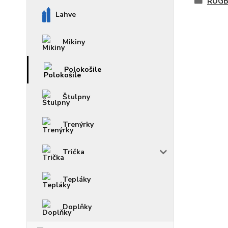
RUGB
Lahve
Mikiny
Polokošile
Štulpny
Trenýrky
Trička
Tepláky
Doplňky