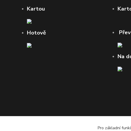
Kartou
Kart
Pře
Hotově
Na d
Pro základní funk