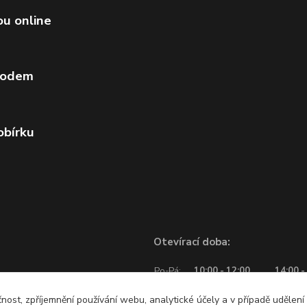
ou online
vodem
obírku
Otevírací doba:
Po-Pá:
10:00 - 12:00
14:00 -
So:
10:00 - 12:00
čnost, zpříjemnění používání webu, analytické účely a v případě udělení