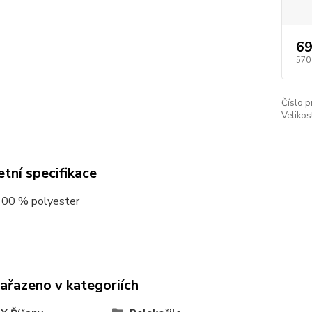
69
570
Číslo p
Velikos
tní specifikace
 100 % polyester
zařazeno v kategoriích