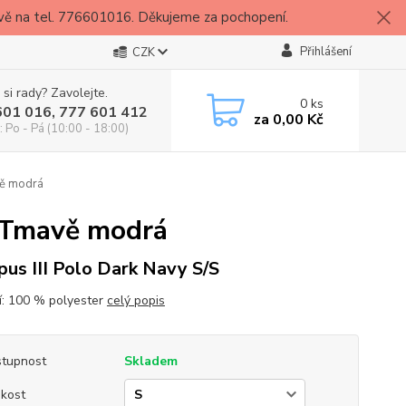
vě na tel. 776601016. Děkujeme za pochopení.
Přihlášení
CZK
 si rady? Zavolejte.
0
ks
601 016, 777 601 412
za
0,00 Kč
: Po - Pá (10:00 - 18:00)
vě modrá
I Tmavě modrá
us III Polo Dark Navy S/S
í: 100 % polyester
celý popis
tupnost
Skladem
ikost