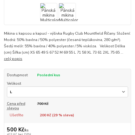
Mikina s kapsou a kapucí - výšivka Rugby Club Mountfield Říčany. Složení:
Modrá: 50% bavlna / 50% polyester (česaná teplákovina, 280 g/m²).
Šedý melír: 55% bavlna / 40% polyester / 5% viskóza. Velikost Délka
(cm) Šířka (cm) XS 65 49 S 67 52 M 69 55 L 71 58 XL 73 61 2XL 75 65 ...
celý popis
Dostupnost
Poslední kus
Velikost
Cena před
700 Kč
slevou
Ušetříte
200 Kč (
29
% sleva)
500 Kč
/
ks
413 Kč
bez DPH