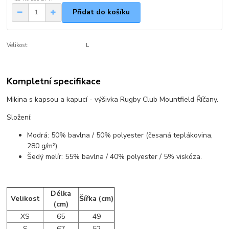
Přidat do košíku
Velikost:
L
Kompletní specifikace
Mikina s kapsou a kapucí - výšivka Rugby Club Mountfield Říčany.
Složení:
Modrá: 50% bavlna / 50% polyester (česaná teplákovina,
280 g/m²).
Šedý melír: 55% bavlna / 40% polyester / 5% viskóza.
Délka
Velikost
Šířka (cm)
(cm)
XS
65
49
S
67
52