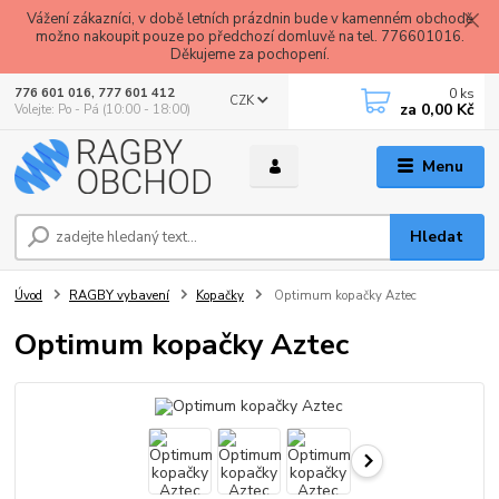
Vážení zákazníci, v době letních prázdnin bude v kamenném obchodě
možno nakoupit pouze po předchozí domluvě na tel. 776601016.
Děkujeme za pochopení.
0
ks
776 601 016, 777 601 412
CZK
za
0,00 Kč
Volejte: Po - Pá (10:00 - 18:00)
Menu
Hledat
Úvod
RAGBY vybavení
Kopačky
Optimum kopačky Aztec
Optimum kopačky Aztec