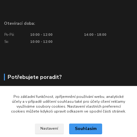
Otevírací doba:
Po-Pá:
10:00 - 12:00
14:00 - 18:00
So:
10:00 - 12:00
Potřebujete poradit?
776 601 016, 777 601 412
Pro základní funkčnost, zpříjemnění používání webu, analytické
Volejte: Po - Pá (10:00 - 18:00)
účely a v případě udělení souhlasu také pro účely cílení reklamy
využíváme soubory cookies. Nastavení vlastních preferencí
info@ragbyobchod.cz
cookies můžete kdykoli upravit odkazem ve spodní části stránek.
Souhlasím
Nastavení