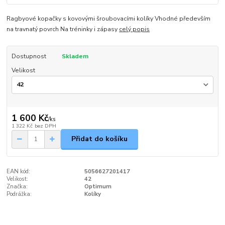
Ragbyové kopačky s kovovými šroubovacími kolíky Vhodné především
na travnatý povrch Na tréninky i zápasy
celý popis
Dostupnost
Skladem
Velikost
1 600 Kč
/
ks
1 322 Kč
bez DPH
Přidat do košíku
EAN kód:
5056627201417
Velikost:
42
Značka:
Optimum
Podrážka:
Kolíky