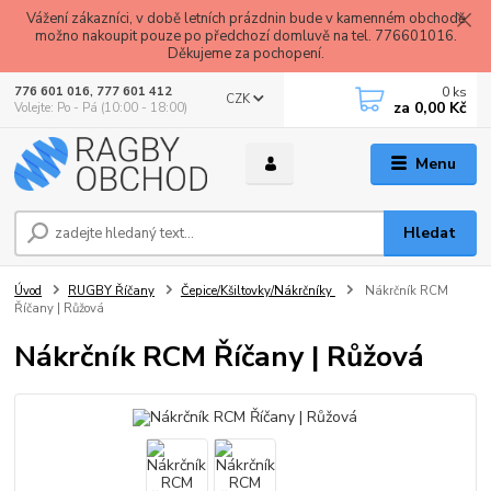
Vážení zákazníci, v době letních prázdnin bude v kamenném obchodě
možno nakoupit pouze po předchozí domluvě na tel. 776601016.
Děkujeme za pochopení.
0
ks
776 601 016, 777 601 412
CZK
za
0,00 Kč
Volejte: Po - Pá (10:00 - 18:00)
Menu
Hledat
Úvod
RUGBY Říčany
Čepice/Kšiltovky/Nákrčníky
Nákrčník RCM
Říčany | Růžová
Nákrčník RCM Říčany | Růžová