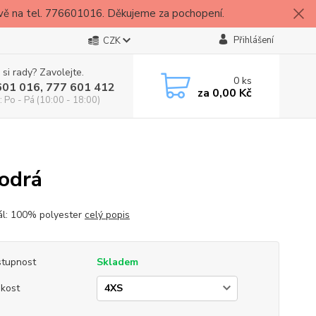
vě na tel. 776601016. Děkujeme za pochopení.
Přihlášení
CZK
 si rady? Zavolejte.
0
ks
601 016, 777 601 412
za
0,00 Kč
: Po - Pá (10:00 - 18:00)
odrá
ál: 100% polyester
celý popis
tupnost
Skladem
ikost