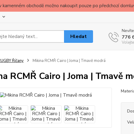
ude v kamenném obchodě možno nakoupit pouze po předchozí domlu
Nevíte
Hledat
776 
Volejte
RUGBY Říčany
Mikina RCMŘ Cairo | Joma | Tmavě modrá
na RCMŘ Cairo | Joma | Tmavě m
Materi
Dos
Vel