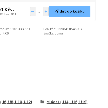
0 Kč
/
ks
Přidat do košíku
 Kč
bez DPH
roduktu:
101333.331
EAN kód:
9998418545057
t:
4XS
Značka:
Joma
 (U6, U8, U10, U12)
Mládež (U14, U16, U19)