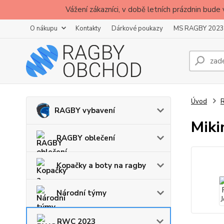
Vážení zákazníci, v době letních prázdnin b
O nákupu
Kontakty
Dárkové poukazy
MS RAGBY 2023
Úvod
RAGBY vybavení
Miki
RAGBY oblečení
Kopačky a boty na ragby
Národní týmy
RWC 2023