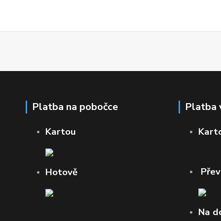
Platba na pobočce
Platba 
Kartou
Kart
Pře
Hotově
Na d