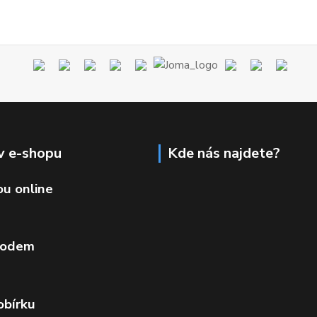
v e-shopu
Kde nás najdete?
ou online
vodem
obírku