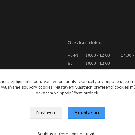
Otevírací doba:
Po-Pá:
10:00 - 12:00
14:00 -
So:
10:00 - 12:00
čnost, zpříjemnění používání webu, analytické účely a v případě udělení
y využíváme soubory cookies. Nastavení vlastních preferencí cookies mů
odkazem ve spodní části stránek.
Souhlasím
Nastavení
Souhlas můžete odmítnout
zde
.