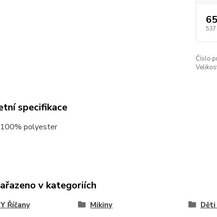
65
537
Číslo p
Velikos
tní specifikace
: 100% polyester
zařazeno v kategoriích
Y Říčany
Mikiny
Děti