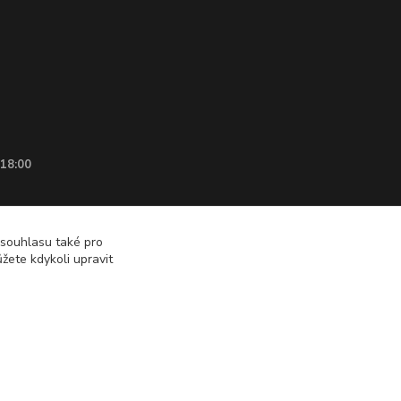
 18:00
 souhlasu také pro
žete kdykoli upravit
Vytvořeno na
Eshop-rychle.cz