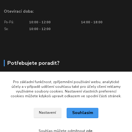
Otevírací doba:
Po-Pá:
10:00 - 12:00
14:00 - 18:00
So:
10:00 - 12:00
Potřebujete poradit?
776 601 016, 777 601 412
Pro základní funkčnost, zpříjemnění používání webu, analytické
Volejte: Po - Pá (10:00 - 18:00)
účely a v případě udělení souhlasu také pro účely cílení reklamy
využíváme soubory cookies. Nastavení vlastních preferencí
info@ragbyobchod.cz
cookies můžete kdykoli upravit odkazem ve spodní části stránek.
Souhlasím
Nastavení
Souhlas můžete odmítnout
zde
.