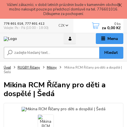
Vážení zákazníci, v době letních prázdnin bude v kamenném obchodě
možno nakoupit pouze po předchozí domluvě na tel. 776601016.
Děkujeme za pochopení.
0
ks
776 601 016, 777 601 412
CZK
za
0,00 Kč
Volejte: Po - Pá (10:00 - 18:00)
Menu
Hledat
Úvod
RUGBY Říčany
Mikiny
Mikina RCM Říčany pro děti a dospělé |
Šedá
Mikina RCM Říčany pro děti a
dospělé | Šedá