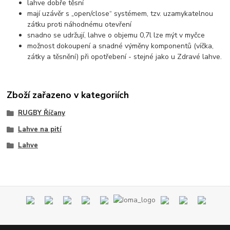
lahve dobře těsní
mají uzávěr s „open/close“ systémem, tzv. uzamykatelnou
zátku proti náhodnému otevření
snadno se udržují, lahve o objemu 0,7l lze mýt v myčce
možnost dokoupení a snadné výměny komponentů (víčka,
zátky a těsnění) při opotřebení - stejné jako u Zdravé lahve.
Zboží zařazeno v kategoriích
RUGBY Říčany
Lahve na pití
Lahve