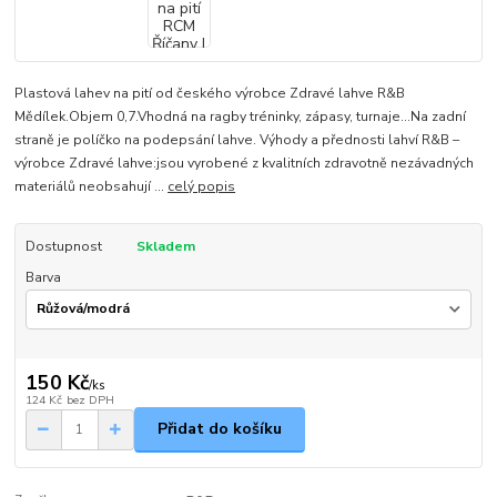
Plastová lahev na pití od českého výrobce Zdravé lahve R&B
Mědílek.Objem 0,7.Vhodná na ragby tréninky, zápasy, turnaje...Na zadní
straně je políčko na podepsání lahve. Výhody a přednosti lahví R&B –
výrobce Zdravé lahve:jsou vyrobené z kvalitních zdravotně nezávadných
materiálů neobsahují ...
celý popis
Dostupnost
Skladem
Barva
150 Kč
/
ks
124 Kč
bez DPH
Přidat do košíku