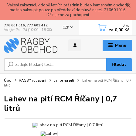
Vážení zákazníci, v době letních prázdnin bude v kamenném obchodě
možno nakoupit pouze po předchozí domluvě na tel. 776601016.
Děkujeme za pochopení.
0
ks
776 601 016, 777 601 412
CZK
za
0,00 Kč
Volejte: Po - Pá (10:00 - 18:00)
Menu
Hledat
Úvod
RAGBY vybavení
Lahve na pití
Lahev na pití RCM Říčany | 0,7
litrů
Lahev na pití RCM Říčany | 0,7
litrů