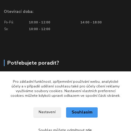
Otevírací doba:
Po-Pá:
10:00 - 12:00
14:00 - 18:00
So:
10:00 - 12:00
Potřebujete poradit?
776 601 016, 777 601 412
Pro základní funkčnost, zpříjemnění používání webu, analytické
Volejte: Po - Pá (10:00 - 18:00)
účely a v případě udělení souhlasu také pro účely cílení reklamy
využíváme soubory cookies. Nastavení vlastních preferencí
info@ragbyobchod.cz
cookies můžete kdykoli upravit odkazem ve spodní části stránek.
Souhlasím
Nastavení
Souhlas můžete odmítnout
zde
.