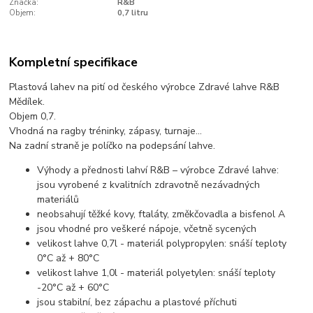
Značka:
R&B
Objem:
0,7 litru
Kompletní specifikace
Plastová lahev na pití od českého výrobce Zdravé lahve R&B
Mědílek.
Objem 0,7.
Vhodná na ragby tréninky, zápasy, turnaje...
Na zadní straně je políčko na podepsání lahve.
Výhody a přednosti lahví R&B – výrobce Zdravé lahve:
jsou vyrobené z kvalitních zdravotně nezávadných
materiálů
neobsahují těžké kovy, ftaláty, změkčovadla a bisfenol A
jsou vhodné pro veškeré nápoje, včetně sycených
velikost lahve 0,7l - materiál polypropylen: snáší teploty
0°C až + 80°C
velikost lahve 1,0l - materiál polyetylen: snáší teploty
-20°C až + 60°C
jsou stabilní, bez zápachu a plastové příchuti