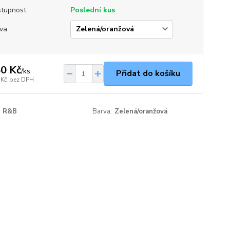
tupnost
Poslední kus
va
0 Kč
/
ks
Přidat do košíku
 Kč
bez DPH
R&B
Barva:
Zelená/oranžová