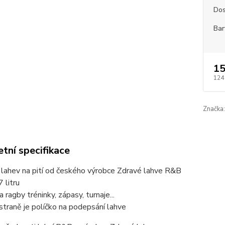
Dos
Bar
15
124
Značka:
tní specifikace
 lahev na pití od českého výrobce Zdravé lahve R&B
 litru
 ragby tréninky, zápasy, turnaje...
straně je políčko na podepsání lahve