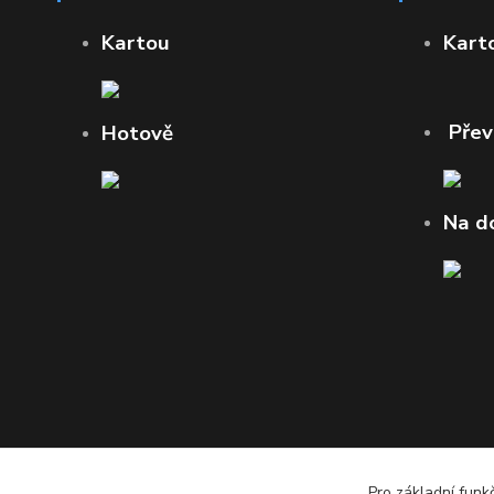
Kartou
Kart
Pře
Hotově
Na d
Pro základní funk