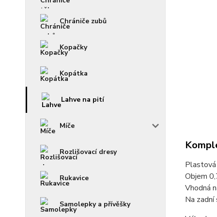
Chrániče zubů
Kopačky
Kopátka
Lahve na pití
Míče
Komple
Rozlišovací dresy
Plastová
Objem 0,7
Rukavice
Vhodná na
Na zadní 
Samolepky a přívěšky