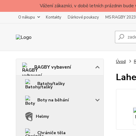
Vážení zákazníci, v době letních prázdnin b
O nákupu
Kontakty
Dárkové poukazy
MS RAGBY 2023
Úvod
RAGBY vybavení
Lahev
Batohy/tašky
Boty na běhání
Helmy
Chrániče těla