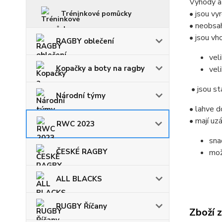
Výhody a 
• jsou vy
Tréninkové pomůcky
• neobsah
• jsou vh
RAGBY oblečení
vel
Kopačky a boty na ragby
vel
• jsou st
Národní týmy
• lahve d
• mají uz
RWC 2023
sna
ČESKÉ RAGBY
mož
ALL BLACKS
RUGBY Říčany
Zboží 