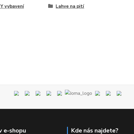
Y vybavení
Lahve na pití
v e-shopu
Kde nás najdete?