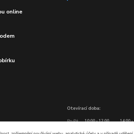
ou online
vodem
obírku
Otevírací doba:
Po-Pá:
10:00 - 12:00
14:00 -
So:
10:00 - 12:00
čnost, zpříjemnění používání webu, analytické účely a v případě udělení