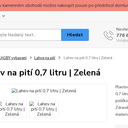
ude v kamenném obchodě možno nakoupit pouze po předchozí domlu
Nevíte
Hledat
776 
Volejte
RAGBY vybavení
Lahve na pití
Lahev na pití 0,7 litru | Zelená
 na pití 0,7 litru | Zelená
Plasto
0,7 lit
políčk
Zdravé
materiá