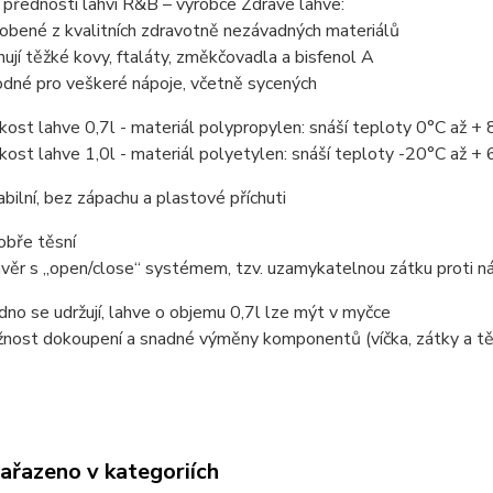
přednosti lahví R&B – výrobce Zdravé lahve:
robené z kvalitních zdravotně nezávadných materiálů
ují těžké kovy, ftaláty, změkčovadla a bisfenol A
odné pro veškeré nápoje, včetně sycených
ikost lahve 0,7l - materiál polypropylen: snáší teploty 0°C až +
ikost lahve 1,0l - materiál polyetylen: snáší teploty -20°C až +
abilní, bez zápachu a plastové příchuti
obře těsní
ávěr s „open/close“ systémem, tzv. uzamykatelnou zátku proti 
dno se udržují, lahve o objemu 0,7l lze mýt v myčce
nost dokoupení a snadné výměny komponentů (víčka, zátky a těsn
zařazeno v kategoriích