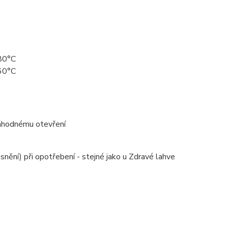
 80°C
 60°C
náhodnému otevření
ění) při opotřebení - stejné jako u Zdravé lahve