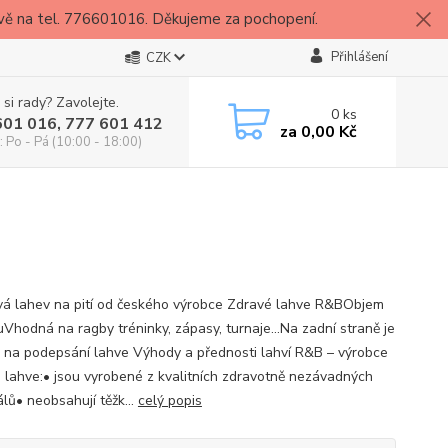
vě na tel. 776601016. Děkujeme za pochopení.
Přihlášení
CZK
 si rady? Zavolejte.
0
ks
601 016, 777 601 412
za
0,00 Kč
: Po - Pá (10:00 - 18:00)
vá lahev na pití od českého výrobce Zdravé lahve R&BObjem
ruVhodná na ragby tréninky, zápasy, turnaje...Na zadní straně je
o na podepsání lahve Výhody a přednosti lahví R&B – výrobce
 lahve:• jsou vyrobené z kvalitních zdravotně nezávadných
lů• neobsahují těžk...
celý popis