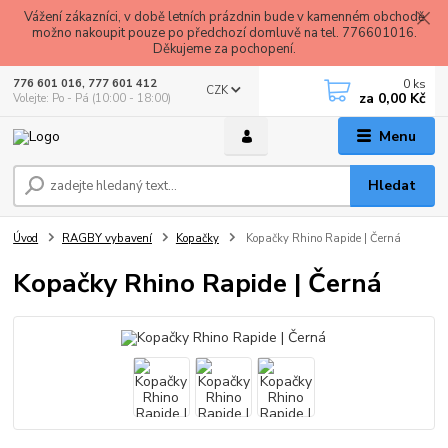
Vážení zákazníci, v době letních prázdnin bude v kamenném obchodě
možno nakoupit pouze po předchozí domluvě na tel. 776601016.
Děkujeme za pochopení.
0
ks
776 601 016, 777 601 412
CZK
za
0,00 Kč
Volejte: Po - Pá (10:00 - 18:00)
Menu
Hledat
Úvod
RAGBY vybavení
Kopačky
Kopačky Rhino Rapide | Černá
Kopačky Rhino Rapide | Černá