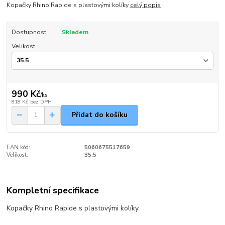
Kopačky Rhino Rapide s plastovými kolíky
celý popis
Dostupnost
Skladem
Velikost
990 Kč
/
ks
818 Kč
bez DPH
Přidat do košíku
EAN kód:
5060675517659
Velikost:
35.5
Kompletní specifikace
Kopačky Rhino Rapide s plastovými kolíky