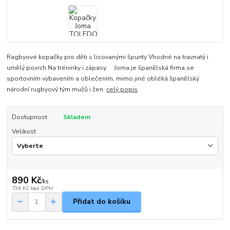
Ragbyové kopačky pro děti s lisovanými špunty Vhodné na travnatý i
umělý povrch Na tréninky i zápasy Joma je španělská firma se
sportovním vybavením a oblečením, mimo jiné obléká španělský
národní rugbyový tým mužů i žen.
celý popis
Dostupnost
Skladem
Velikost
890 Kč
/
ks
736 Kč
bez DPH
Přidat do košíku