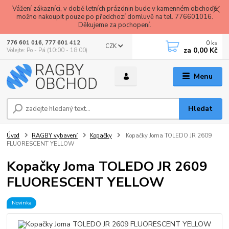
Vážení zákazníci, v době letních prázdnin bude v kamenném obchodě
možno nakoupit pouze po předchozí domluvě na tel. 776601016.
Děkujeme za pochopení.
0
ks
776 601 016, 777 601 412
CZK
za
0,00 Kč
Volejte: Po - Pá (10:00 - 18:00)
Menu
Hledat
Úvod
RAGBY vybavení
Kopačky
Kopačky Joma TOLEDO JR 2609
FLUORESCENT YELLOW
Kopačky Joma TOLEDO JR 2609
FLUORESCENT YELLOW
Novinka