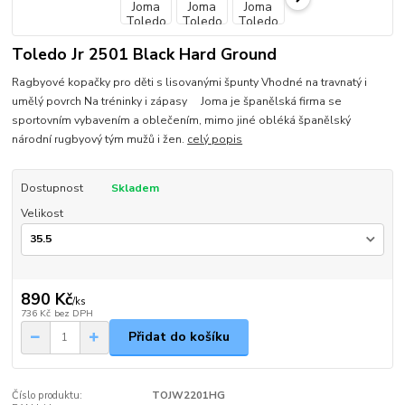
Toledo Jr 2501 Black Hard Ground
Ragbyové kopačky pro děti s lisovanými špunty Vhodné na travnatý i
umělý povrch Na tréninky i zápasy Joma je španělská firma se
sportovním vybavením a oblečením, mimo jiné obléká španělský
národní rugbyový tým mužů i žen.
celý popis
Dostupnost
Skladem
Velikost
890 Kč
/
ks
736 Kč
bez DPH
Přidat do košíku
Číslo produktu:
TOJW2201HG