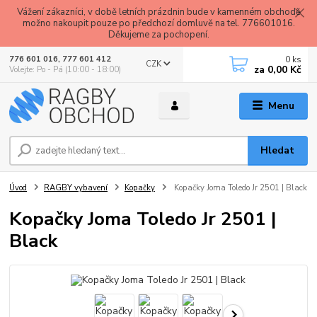
Vážení zákazníci, v době letních prázdnin bude v kamenném obchodě
možno nakoupit pouze po předchozí domluvě na tel. 776601016.
Děkujeme za pochopení.
0
ks
776 601 016, 777 601 412
CZK
za
0,00 Kč
Volejte: Po - Pá (10:00 - 18:00)
Menu
Hledat
Úvod
RAGBY vybavení
Kopačky
Kopačky Joma Toledo Jr 2501 | Black
Kopačky Joma Toledo Jr 2501 |
Black