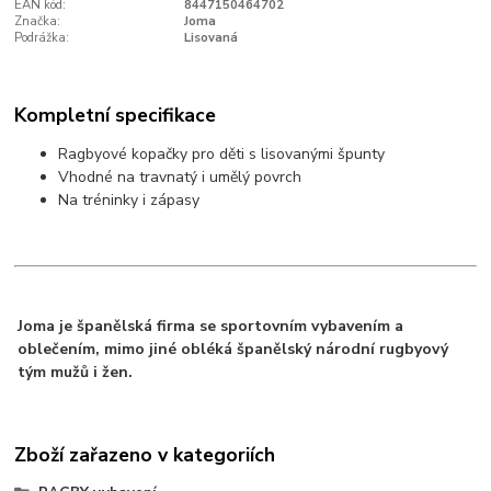
EAN kód:
8447150464702
Značka:
Joma
Podrážka:
Lisovaná
Kompletní specifikace
Ragbyové kopačky pro děti s lisovanými špunty
Vhodné na travnatý i umělý povrch
Na tréninky i zápasy
Joma je španělská firma se sportovním vybavením a
oblečením, mimo jiné obléká španělský národní rugbyový
tým mužů i žen.
Zboží zařazeno v kategoriích