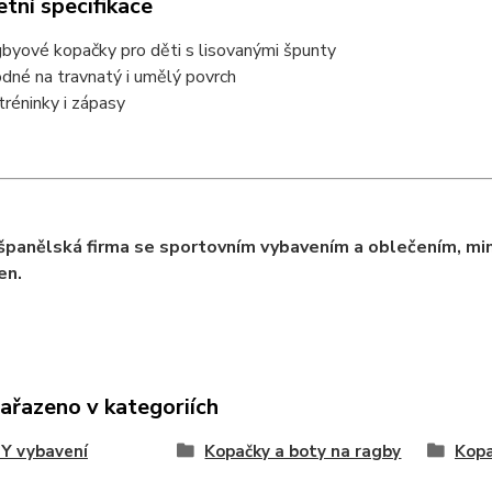
tní specifikace
byové kopačky pro děti s lisovanými špunty
dné na travnatý i umělý povrch
tréninky i zápasy
 španělská firma se sportovním vybavením a oblečením, mi
en.
zařazeno v kategoriích
Y vybavení
Kopačky a boty na ragby
Kop