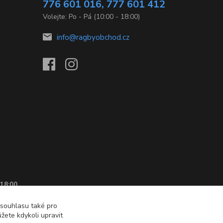
776 601 016, 777 601 412
Volejte: Po - Pá (10:00 - 18:00)
info@ragbyobchod.cz
 18:00
 souhlasu také pro
žete kdykoli upravit