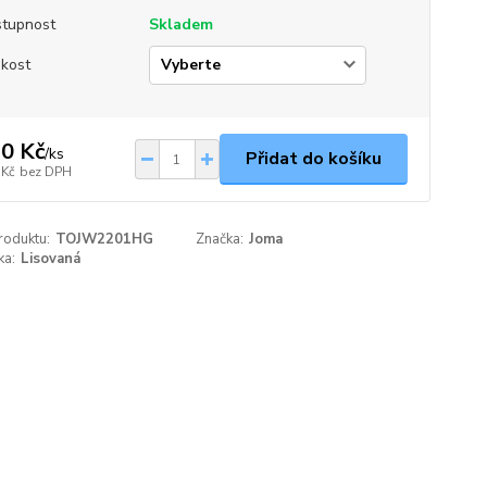
tupnost
Skladem
ikost
0 Kč
/
ks
Přidat do košíku
 Kč
bez DPH
roduktu:
TOJW2201HG
Značka:
Joma
ka:
Lisovaná