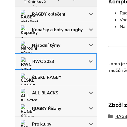
Komple
Rag
RAGBY oblečení
Vho
Na 
Kopačky a boty na ragby
Národní týmy
RWC 2023
Joma je
mužů i ž
ČESKÉ RAGBY
ALL BLACKS
Zboží 
RUGBY Říčany
RAGB
Pro kluby