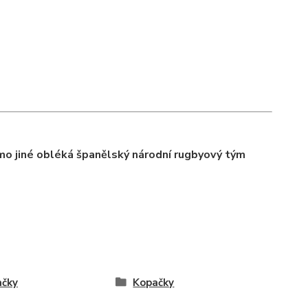
mo jiné obléká španělský národní rugbyový tým
ačky
Kopačky