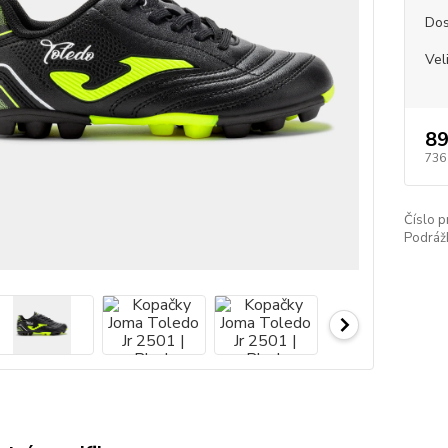
Dos
Vel
89
736
Číslo p
Podráž