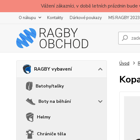
Vážení zákazníci, v době letních prázdnin b
O nákupu
Kontakty
Dárkové poukazy
MS RAGBY 2023
Úvod
RAGBY vybavení
Kopa
Batohy/tašky
Boty na běhání
Helmy
Chrániče těla