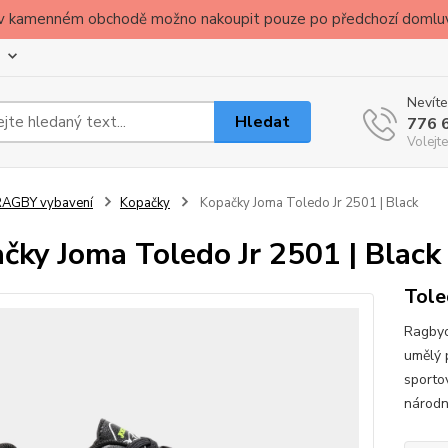
ude v kamenném obchodě možno nakoupit pouze po předchozí domlu
Nevíte
Hledat
776 
Volejte
RAGBY vybavení
Kopačky
Kopačky Joma Toledo Jr 2501 | Black
čky Joma Toledo Jr 2501 | Black
Tole
Ragbyo
umělý 
sporto
národn