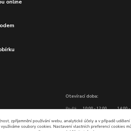
ou online
vodem
obírku
Otevírací doba:
Po-Pá:
10:00 - 12:00
14:00 -
So:
10:00 - 12:00
čnost, zpříjemnění používání webu, analytické účely a v případě udělení
y využíváme soubory cookies. Nastavení vlastních preferencí cookies mů