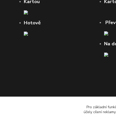
Kartou
Kart
Pře
Hotově
Na d
Pro základní funk
účely cílení reklam