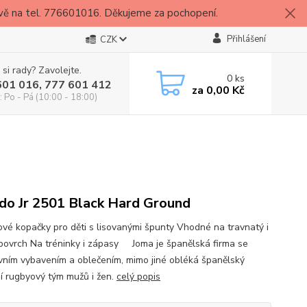
vě na tel. 776601016. Děkujeme za pochopení.
Přihlášení
CZK
 si rady? Zavolejte.
0
ks
601 016, 777 601 412
za
0,00 Kč
: Po - Pá (10:00 - 18:00)
do Jr 2501 Black Hard Ground
vé kopačky pro děti s lisovanými špunty Vhodné na travnatý i
povrch Na tréninky i zápasy Joma je španělská firma se
vním vybavením a oblečením, mimo jiné obléká španělský
í rugbyový tým mužů i žen.
celý popis