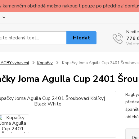
ude v kamenném obchodě možno nakoupit pouze po předchozí domlu
Nevíte
Hledat
776 
Volejte
RAGBY vybavení
Kopačky
Kopačky Joma Aguila Cup 2401 Šroubovací
čky Joma Aguila Cup 2401 Šroub
Ragbyo
předev
španěl
obléká
Dos