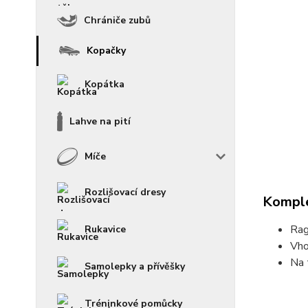
Chrániče zubů
Kopačky
Kopátka
Lahve na pití
Míče
Rozlišovací dresy
Komple
Rag
Rukavice
Vho
Na 
Samolepky a přívěšky
Tréninkové pomůcky