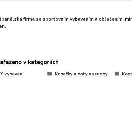
 španělská firma se sportovním vybavením a oblečením, mi
en.
zařazeno v kategoriích
Y vybavení
Kopačky a boty na ragby
Kop