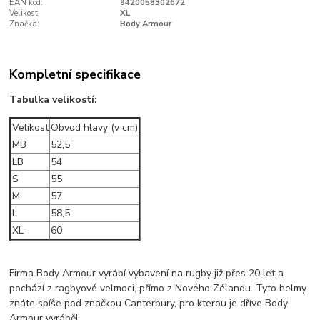
EAN kód:
9420058302672
Velikost:
XL
Značka:
Body Armour
Kompletní specifikace
Tabulka velikostí:
Velikost
Obvod hlavy (v cm)
MB
52,5
LB
54
S
55
M
57
L
58,5
XL
60
Firma Body Armour vyrábí vybavení na rugby již přes 20 let a
pochází z ragbyové velmoci, přímo z Nového Zélandu. Tyto helmy
znáte spíše pod značkou Canterbury, pro kterou je dříve Body
Armour vyráběl.