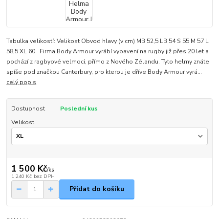
Tabulka velikostí: Velikost Obvod hlavy (v cm) MB 52,5 LB 54 S 55 M 57 L
58,5 XL 60 Firma Body Armour vyrábí vybavení na rugby již přes 20 let a
pochází z ragbyové velmoci, přímo z Nového Zélandu. Tyto helmy znáte
spíše pod značkou Canterbury, pro kterou je dříve Body Armour vyrá...
celý popis
Dostupnost
Poslední kus
Velikost
1 500 Kč
/
ks
1 240 Kč
bez DPH
Přidat do košíku