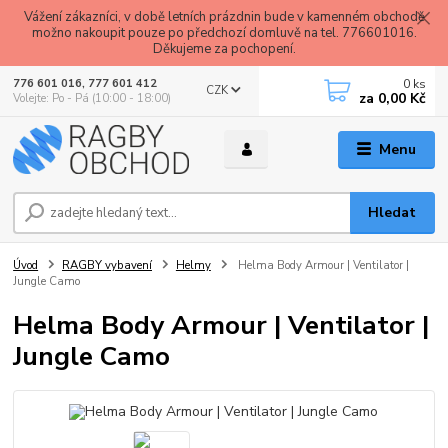
Vážení zákazníci, v době letních prázdnin bude v kamenném obchodě
možno nakoupit pouze po předchozí domluvě na tel. 776601016.
Děkujeme za pochopení.
0
ks
776 601 016, 777 601 412
CZK
za
0,00 Kč
Volejte: Po - Pá (10:00 - 18:00)
Menu
Hledat
Úvod
RAGBY vybavení
Helmy
Helma Body Armour | Ventilator |
Jungle Camo
Helma Body Armour | Ventilator |
Jungle Camo