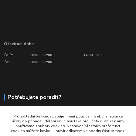
Otevírací doba:
Po-Pá:
10:00 - 12:00
14:00 - 18:00
So:
10:00 - 12:00
Potřebujete poradit?
776 601 016, 777 601 412
Pro základní funkčnost, zpříjemnění používání webu, analytické
Volejte: Po - Pá (10:00 - 18:00)
účely a v případě udělení souhlasu také pro účely cílení reklamy
využíváme soubory cookies. Nastavení vlastních preferencí
info@ragbyobchod.cz
cookies můžete kdykoli upravit odkazem ve spodní části stránek.