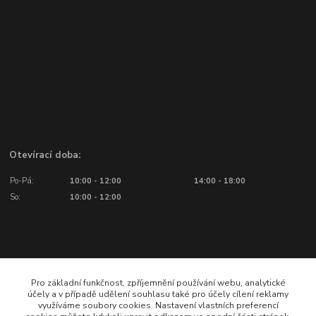
Otevírací doba:
Po-Pá:
10:00 - 12:00
14:00 - 18:00
So:
10:00 - 12:00
Potřebujete poradit?
Pro základní funkčnost, zpříjemnění používání webu, analytické
účely a v případě udělení souhlasu také pro účely cílení reklamy
využíváme soubory cookies. Nastavení vlastních preferencí
776 601 016, 777 601 412