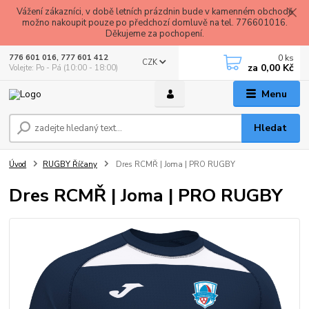
Vážení zákazníci, v době letních prázdnin bude v kamenném obchodě
možno nakoupit pouze po předchozí domluvě na tel. 776601016.
Děkujeme za pochopení.
0
ks
776 601 016, 777 601 412
CZK
za
0,00 Kč
Volejte: Po - Pá (10:00 - 18:00)
Menu
Hledat
Úvod
RUGBY Říčany
Dres RCMŘ | Joma | PRO RUGBY
Dres RCMŘ | Joma | PRO RUGBY