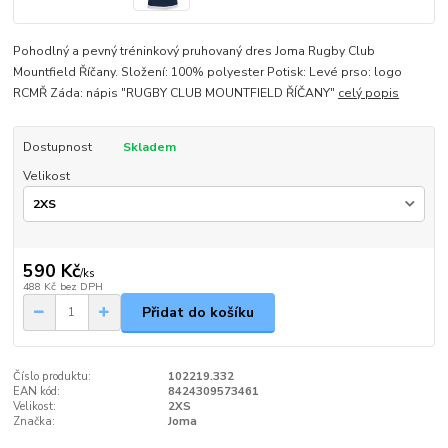
Pohodlný a pevný tréninkový pruhovaný dres Joma Rugby Club
Mountfield Říčany. Složení: 100% polyester Potisk: Levé prso: logo
RCMŘ Záda: nápis "RUGBY CLUB MOUNTFIELD ŘÍČANY"
celý popis
Dostupnost
Skladem
Velikost
590 Kč
/
ks
488 Kč
bez DPH
Přidat do košíku
Číslo produktu:
102219.332
EAN kód:
8424309573461
Velikost:
2XS
Značka:
Joma