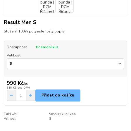
Result Men S
Složení: 100% polyester
celý popis
Dostupnost
Poslední kus
Velikost
990 Kč
/
ks
818 Kč
bez DPH
Přidat do košíku
EAN kód:
5055192368266
Velikost:
S