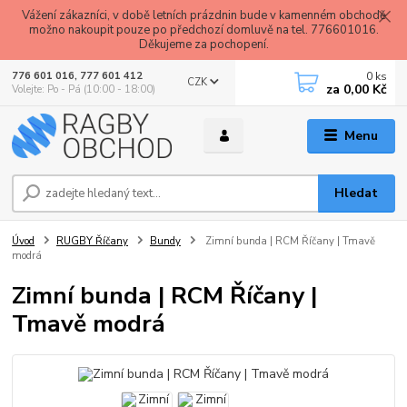
Vážení zákazníci, v době letních prázdnin bude v kamenném obchodě
možno nakoupit pouze po předchozí domluvě na tel. 776601016.
Děkujeme za pochopení.
0
ks
776 601 016, 777 601 412
CZK
za
0,00 Kč
Volejte: Po - Pá (10:00 - 18:00)
Menu
Hledat
Úvod
RUGBY Říčany
Bundy
Zimní bunda | RCM Říčany | Tmavě
modrá
Zimní bunda | RCM Říčany |
Tmavě modrá