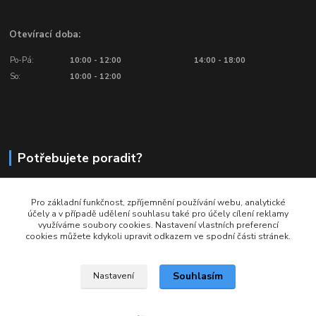
Otevírací doba:
Po-Pá:
10:00 - 12:00
14:00 - 18:00
So:
10:00 - 12:00
Potřebujete poradit?
776 601 016, 777 601 412
Pro základní funkčnost, zpříjemnění používání webu, analytické
Volejte: Po - Pá (10:00 - 18:00)
účely a v případě udělení souhlasu také pro účely cílení reklamy
využíváme soubory cookies. Nastavení vlastních preferencí
info@ragbyobchod.cz
cookies můžete kdykoli upravit odkazem ve spodní části stránek.
Souhlasím
Nastavení