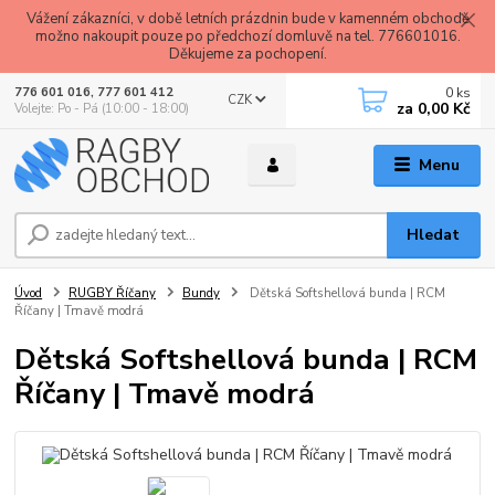
Vážení zákazníci, v době letních prázdnin bude v kamenném obchodě
možno nakoupit pouze po předchozí domluvě na tel. 776601016.
Děkujeme za pochopení.
0
ks
776 601 016, 777 601 412
CZK
za
0,00 Kč
Volejte: Po - Pá (10:00 - 18:00)
Menu
Hledat
Úvod
RUGBY Říčany
Bundy
Dětská Softshellová bunda | RCM
Říčany | Tmavě modrá
Dětská Softshellová bunda | RCM
Říčany | Tmavě modrá