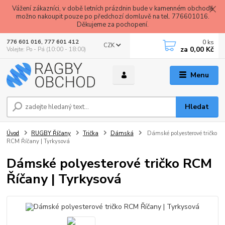
Vážení zákazníci, v době letních prázdnin bude v kamenném obchodě
možno nakoupit pouze po předchozí domluvě na tel. 776601016.
Děkujeme za pochopení.
0
ks
776 601 016, 777 601 412
CZK
za
0,00 Kč
Volejte: Po - Pá (10:00 - 18:00)
Menu
Hledat
Úvod
RUGBY Říčany
Trička
Dámská
Dámské polyesterové tričko
RCM Říčany | Tyrkysová
Dámské polyesterové tričko RCM
Říčany | Tyrkysová