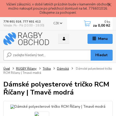
Vážení zákazníci, v době letních prázdnin bude v kamenném obchodě
možno nakoupit pouze po předchozí domluvě na tel. 776601016.
Děkujeme za pochopení.
0
ks
776 601 016, 777 601 412
CZK
za
0,00 Kč
Volejte: Po - Pá (10:00 - 18:00)
Menu
Hledat
Úvod
RUGBY Říčany
Trička
Dámská
Dámské polyesterové tričko
RCM Říčany | Tmavě modrá
Dámské polyesterové tričko RCM
Říčany | Tmavě modrá