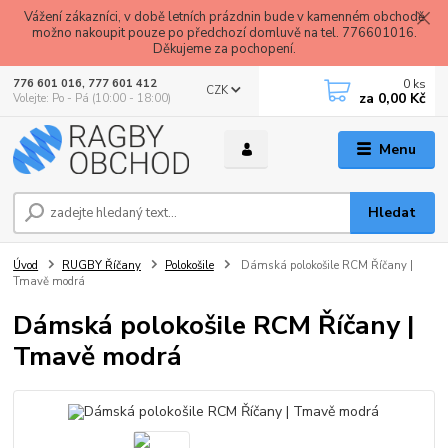
Vážení zákazníci, v době letních prázdnin bude v kamenném obchodě
možno nakoupit pouze po předchozí domluvě na tel. 776601016.
Děkujeme za pochopení.
0
ks
776 601 016, 777 601 412
CZK
za
0,00 Kč
Volejte: Po - Pá (10:00 - 18:00)
Menu
Hledat
Úvod
RUGBY Říčany
Polokošile
Dámská polokošile RCM Říčany |
Tmavě modrá
Dámská polokošile RCM Říčany |
Tmavě modrá