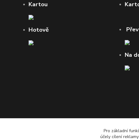
Kartou
Kart
Pře
Hotově
Na d
Pro základní funk
účely cílení reklam