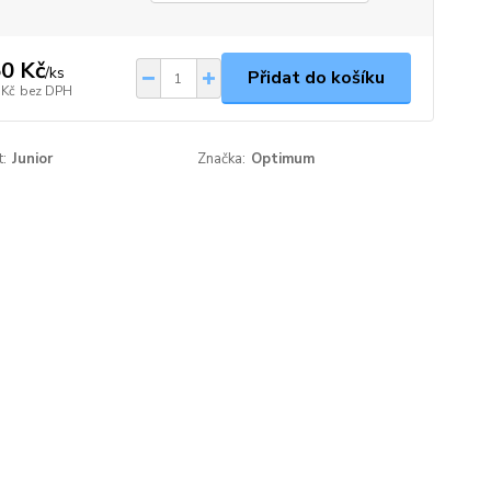
0 Kč
/
ks
Přidat do košíku
 Kč
bez DPH
t:
Junior
Značka:
Optimum