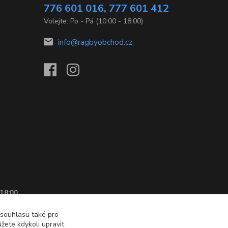
776 601 016, 777 601 412
Volejte: Po - Pá (10:00 - 18:00)
info@ragbyobchod.cz
 18:00
 souhlasu také pro
žete kdykoli upravit