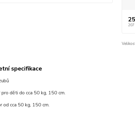
25
207
Velikos
tní specifikace
 zubů
or pro děti do cca 50 kg, 150 cm.
or od cca 50 kg, 150 cm.