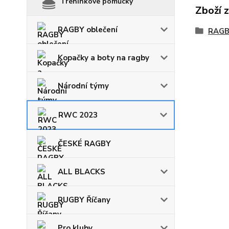
Tréninkové pomůcky
Zboží 
RAGBY oblečení
RAGB
Kopačky a boty na ragby
Národní týmy
RWC 2023
ČESKÉ RAGBY
ALL BLACKS
RUGBY Říčany
Pro kluby