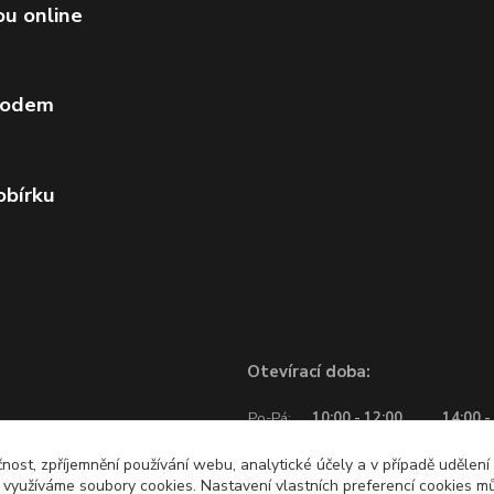
ou online
vodem
obírku
Otevírací doba:
Po-Pá:
10:00 - 12:00
14:00 -
So:
10:00 - 12:00
čnost, zpříjemnění používání webu, analytické účely a v případě udělení
y využíváme soubory cookies. Nastavení vlastních preferencí cookies mů