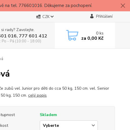
vě na tel. 776601016. Děkujeme za pochopení.
Přihlášení
CZK
 si rady? Zavolejte.
0
ks
601 016, 777 601 412
za
0,00 Kč
: Po - Pá (10:00 - 18:00)
vá
ová
e zubů vel. Junior pro děti do cca 50 kg, 150 cm. vel. Senior
 50 kg, 150 cm.
celý popis
tupnost
Skladem
ikost