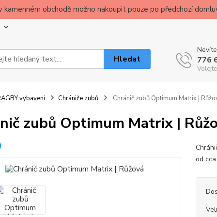
ude v kamenném obchodě možno nakoupit pouze po předchozí domlu
Nevíte
Hledat
776 
Volejte
RAGBY vybavení
Chrániče zubů
Chránič zubů Optimum Matrix | Růžo
nič zubů Optimum Matrix | Růž
Chránič
od cca
Dos
Vel