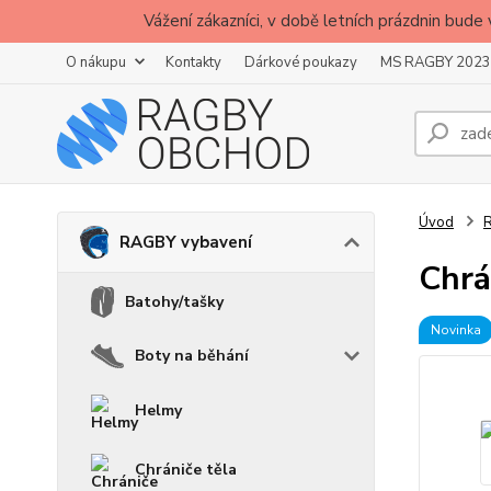
Vážení zákazníci, v době letních prázdnin b
O nákupu
Kontakty
Dárkové poukazy
MS RAGBY 2023
Úvod
RAGBY vybavení
Chrá
Batohy/tašky
Novinka
Boty na běhání
Helmy
Chrániče těla