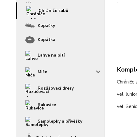
Chrániče zubů
Kopačky
Kopátka
Lahve na pití
Komple
Míče
Chrániče
Rozlišovací dresy
vel. Juni
Rukavice
vel. Seni
Samolepky a přívěšky