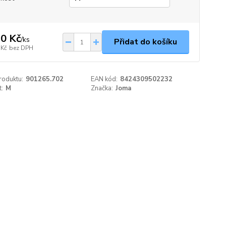
0 Kč
/
ks
Přidat do košíku
 Kč
bez DPH
roduktu:
901265.702
EAN kód:
8424309502232
t:
M
Značka:
Joma