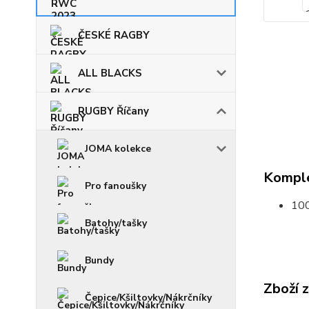
ČESKÉ RAGBY
ALL BLACKS
RUGBY Říčany
JOMA kolekce
Komple
Pro fanoušky
100
Batohy/tašky
Bundy
Zboží 
Čepice/Kšiltovky/Nákrčníky