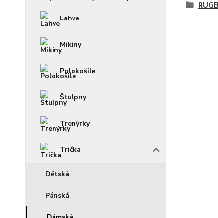
RUGB
Lahve
Mikiny
Polokošile
Štulpny
Trenýrky
Trička
Dětská
Pánská
Dámská