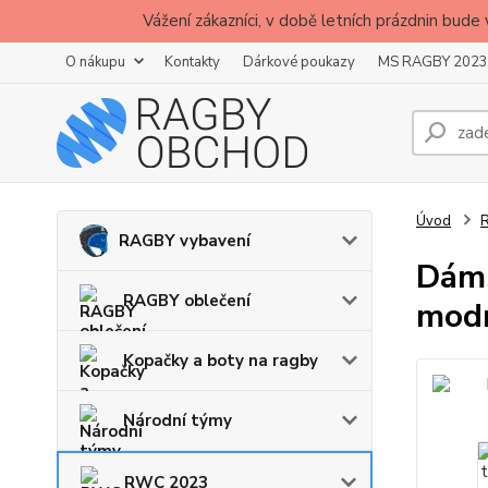
Vážení zákazníci, v době letních prázdnin b
O nákupu
Kontakty
Dárkové poukazy
MS RAGBY 2023
Úvod
RAGBY vybavení
Dáms
RAGBY oblečení
modr
Kopačky a boty na ragby
Národní týmy
RWC 2023