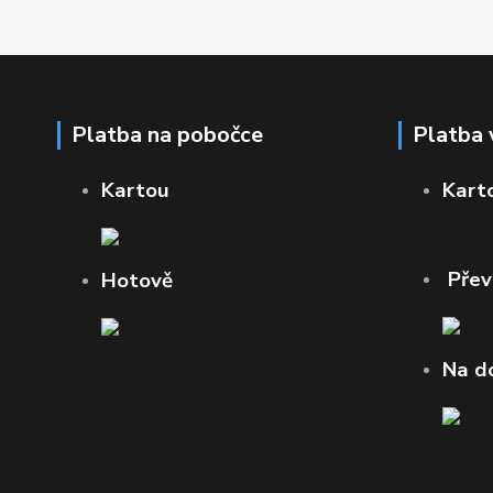
Platba na pobočce
Platba 
Kartou
Kart
Pře
Hotově
Na d