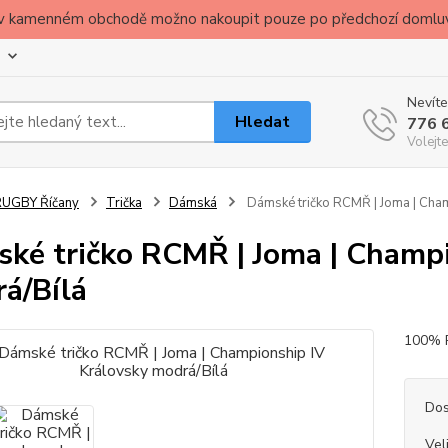
ude v kamenném obchodě možno nakoupit pouze po předchozí domlu
Nevíte
Hledat
776 
Volejte
RUGBY Říčany
Trička
Dámská
Dámské tričko RCMŘ | Joma | Cham
ké tričko RCMŘ | Joma | Champi
á/Bílá
100% 
Dos
Vel