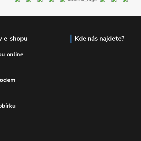
v e-shopu
Kde nás najdete?
ou online
vodem
obírku