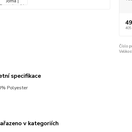
49
405
Číslo p
Velikos
tní specifikace
% Polyester
zařazeno v kategoriích